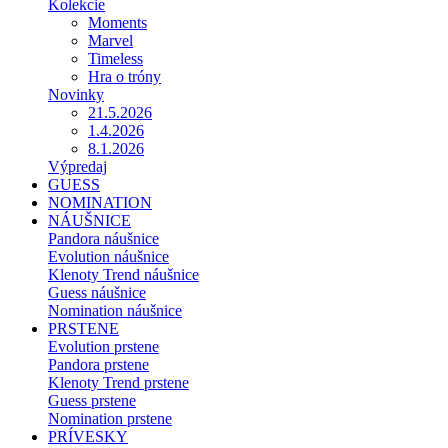
Kolekcie
Moments
Marvel
Timeless
Hra o tróny
Novinky
21.5.2026
1.4.2026
8.1.2026
Výpredaj
GUESS
NOMINATION
NÁUŠNICE
Pandora náušnice
Evolution náušnice
Klenoty Trend náušnice
Guess náušnice
Nomination náušnice
PRSTENE
Evolution prstene
Pandora prstene
Klenoty Trend prstene
Guess prstene
Nomination prstene
PRÍVESKY