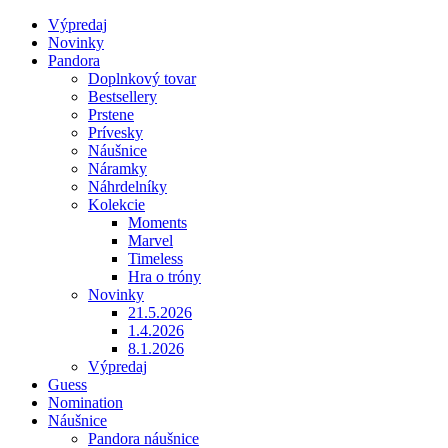
Výpredaj
Novinky
Pandora
Doplnkový tovar
Bestsellery
Prstene
Prívesky
Náušnice
Náramky
Náhrdelníky
Kolekcie
Moments
Marvel
Timeless
Hra o tróny
Novinky
21.5.2026
1.4.2026
8.1.2026
Výpredaj
Guess
Nomination
Náušnice
Pandora náušnice