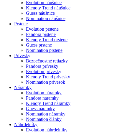
Evolution náušnice
Klenoty Trend náušnice
Guess náušnice
Nomination náušnice
Prstene
Evolution prstene
Pandora prstene
Klenoty Trend prstene
Guess prstene
Nomination prstene
Prívesky
Bezpečnostné retiazky
Pandora prívesky
Evolution prívesky
Klenoty Trend prívesky
Nomination prívesok
Náramky
Evolution náramky
Pandora náramky
Klenoty Trend náramky
Guess náramky
Nomination náramky
Nomination články
Náhrdelníky
Evolution náhrdelníky