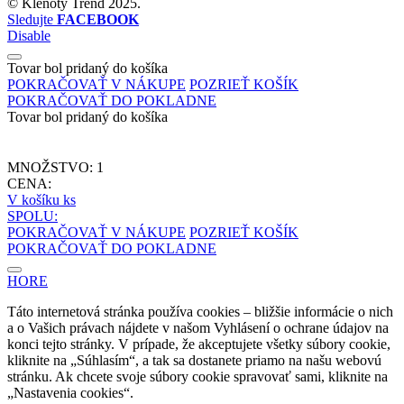
©
Klenoty Trend
2025.
Sledujte
FACEBOOK
Disable
Tovar bol pridaný do košíka
POKRAČOVAŤ V NÁKUPE
POZRIEŤ KOŠÍK
POKRAČOVAŤ DO POKLADNE
Tovar bol pridaný do košíka
MNOŽSTVO:
1
CENA:
V košíku
ks
SPOLU:
POKRAČOVAŤ V NÁKUPE
POZRIEŤ KOŠÍK
POKRAČOVAŤ DO POKLADNE
HORE
Táto internetová stránka používa cookies – bližšie informácie o nich
a o Vašich právach nájdete v našom Vyhlásení o ochrane údajov na
konci tejto stránky. V prípade, že akceptujete všetky súbory cookie,
kliknite na „Súhlasím“, a tak sa dostanete priamo na našu webovú
stránku. Ak chcete svoje súbory cookie spravovať sami, kliknite na
„Nastavenia cookies“.