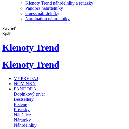
Klenoty Trend náhrdelníky a retiazky
Pandora nahrdelníky
Guess náhrdelníky
Nomination náhrdelníky
Zavrieť
Späť
Klenoty Trend
Klenoty Trend
VÝPREDAJ
NOVINKY
PANDORA
Doplnkový tovar
Bestsellery
Prstene
Prívesky
Náušnice
Náramky
Náhrdelníky