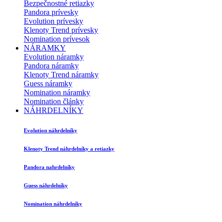
Bezpečnostné retiazky
Pandora prívesky
Evolution prívesky
Klenoty Trend prívesky
Nomination prívesok
NÁRAMKY
Evolution náramky
Pandora náramky
Klenoty Trend náramky
Guess náramky
Nomination náramky
Nomination články
NÁHRDELNÍKY
Evolution náhrdelníky
Klenoty Trend náhrdelníky a retiazky
Pandora nahrdelníky
Guess náhrdelníky
Nomination náhrdelníky