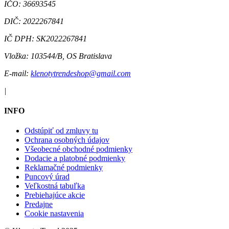
IČO:
36693545
DIČ:
2022267841
IČ DPH:
SK2022267841
Vložka:
103544/B, OS Bratislava
E-mail:
klenotytrendeshop@gmail.com
|
INFO
Odstúpiť od zmluvy tu
Ochrana osobných údajov
Všeobecné obchodné podmienky
Dodacie a platobné podmienky
Reklamačné podmienky
Puncový úrad
Veľkostná tabuľka
Prebiehajúce akcie
Predajne
Cookie nastavenia