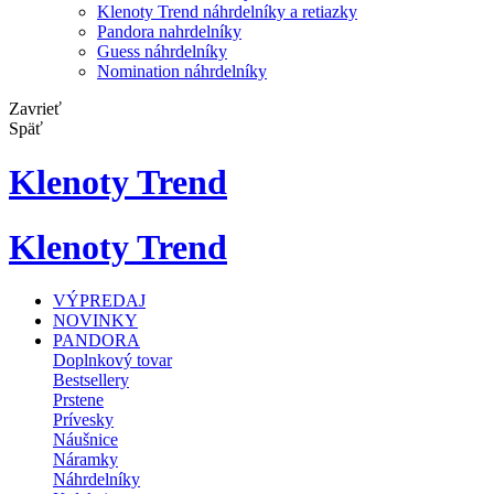
Klenoty Trend náhrdelníky a retiazky
Pandora nahrdelníky
Guess náhrdelníky
Nomination náhrdelníky
Zavrieť
Späť
Klenoty Trend
Klenoty Trend
VÝPREDAJ
NOVINKY
PANDORA
Doplnkový tovar
Bestsellery
Prstene
Prívesky
Náušnice
Náramky
Náhrdelníky