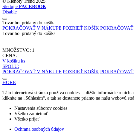
©
Klenoty Trend
2025.
Sledujte
FACEBOOK
Disable
Tovar bol pridaný do košíka
POKRAČOVAŤ V NÁKUPE
POZRIEŤ KOŠÍK
POKRAČOVAŤ
Tovar bol pridaný do košíka
MNOŽSTVO:
1
CENA:
V košíku
ks
SPOLU:
POKRAČOVAŤ V NÁKUPE
POZRIEŤ KOŠÍK
POKRAČOVAŤ
HORE
Táto internetová stránka používa cookies – bližšie informácie o nich 
kliknite na „Súhlasím“, a tak sa dostanete priamo na našu webovú str
Nastavenia súborov cookies
Všetko zamietnuť
Všetko prijať
Ochrana osobných údajov