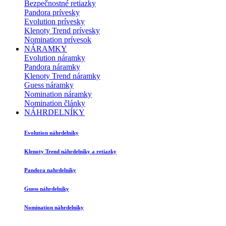
Bezpečnostné retiazky
Pandora prívesky
Evolution prívesky
Klenoty Trend prívesky
Nomination prívesok
NÁRAMKY
Evolution náramky
Pandora náramky
Klenoty Trend náramky
Guess náramky
Nomination náramky
Nomination články
NÁHRDELNÍKY
Evolution náhrdelníky
Klenoty Trend náhrdelníky a retiazky
Pandora nahrdelníky
Guess náhrdelníky
Nomination náhrdelníky