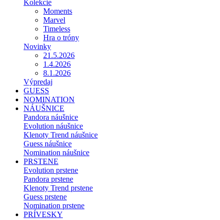
Kolekcie
Moments
Marvel
Timeless
Hra o tróny
Novinky
21.5.2026
1.4.2026
8.1.2026
Výpredaj
GUESS
NOMINATION
NÁUŠNICE
Pandora náušnice
Evolution náušnice
Klenoty Trend náušnice
Guess náušnice
Nomination náušnice
PRSTENE
Evolution prstene
Pandora prstene
Klenoty Trend prstene
Guess prstene
Nomination prstene
PRÍVESKY