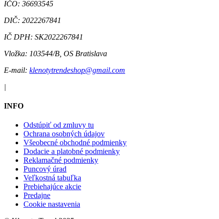
IČO:
36693545
DIČ:
2022267841
IČ DPH:
SK2022267841
Vložka:
103544/B, OS Bratislava
E-mail:
klenotytrendeshop@gmail.com
|
INFO
Odstúpiť od zmluvy tu
Ochrana osobných údajov
Všeobecné obchodné podmienky
Dodacie a platobné podmienky
Reklamačné podmienky
Puncový úrad
Veľkostná tabuľka
Prebiehajúce akcie
Predajne
Cookie nastavenia