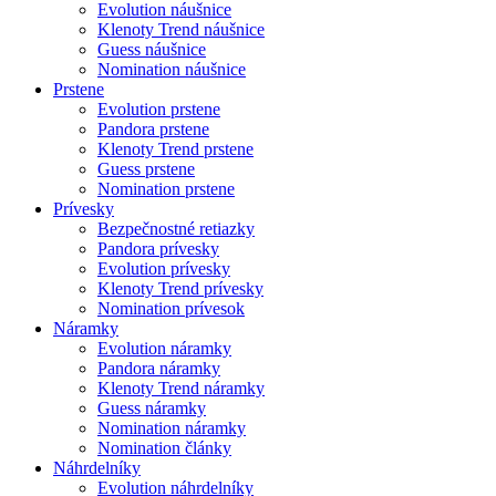
Evolution náušnice
Klenoty Trend náušnice
Guess náušnice
Nomination náušnice
Prstene
Evolution prstene
Pandora prstene
Klenoty Trend prstene
Guess prstene
Nomination prstene
Prívesky
Bezpečnostné retiazky
Pandora prívesky
Evolution prívesky
Klenoty Trend prívesky
Nomination prívesok
Náramky
Evolution náramky
Pandora náramky
Klenoty Trend náramky
Guess náramky
Nomination náramky
Nomination články
Náhrdelníky
Evolution náhrdelníky