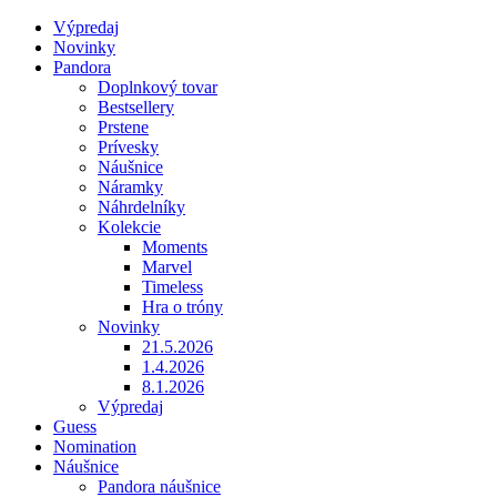
Výpredaj
Novinky
Pandora
Doplnkový tovar
Bestsellery
Prstene
Prívesky
Náušnice
Náramky
Náhrdelníky
Kolekcie
Moments
Marvel
Timeless
Hra o tróny
Novinky
21.5.2026
1.4.2026
8.1.2026
Výpredaj
Guess
Nomination
Náušnice
Pandora náušnice