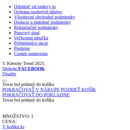
Odstúpiť od zmluvy tu
Ochrana osobných údajov
Všeobecné obchodné podmienky
Dodacie a platobné podmienky
Reklamačné podmienky
Puncový úrad
Veľkostná tabuľka
Prebiehajúce akcie
Predajne
Cookie nastavenia
©
Klenoty Trend
2025.
Sledujte
FACEBOOK
Disable
Tovar bol pridaný do košíka
POKRAČOVAŤ V NÁKUPE
POZRIEŤ KOŠÍK
POKRAČOVAŤ DO POKLADNE
Tovar bol pridaný do košíka
MNOŽSTVO:
1
CENA:
V košíku
ks