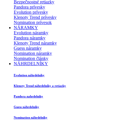
Bezpečnostné retiazky
Pandora prívesky
Evolution prívesky
Klenoty Trend prívesky
Nomination prívesok
NÁRAMKY
Evolution náramky
Pandora náramky
Klenoty Trend náramky
Guess náramky
Nomination náramky
Nomination články
NÁHRDELNÍKY
Evolution náhrdelníky
Klenoty Trend náhrdelníky a retiazky
Pandora nahrdelníky
Guess náhrdelníky
Nomination náhrdelníky