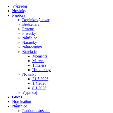
Výpredaj
Novinky
Pandora
Doplnkový tovar
Bestsellery
Prstene
Prívesky
Náušnice
Náramky
Náhrdelníky
Kolekcie
Moments
Marvel
Timeless
Hra o tróny
Novinky
21.5.2026
1.4.2026
8.1.2026
Výpredaj
Guess
Nomination
Náušnice
Pandora náušnice