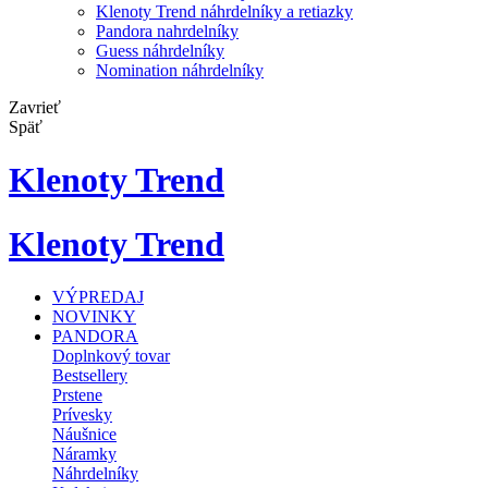
Klenoty Trend náhrdelníky a retiazky
Pandora nahrdelníky
Guess náhrdelníky
Nomination náhrdelníky
Zavrieť
Späť
Klenoty Trend
Klenoty Trend
VÝPREDAJ
NOVINKY
PANDORA
Doplnkový tovar
Bestsellery
Prstene
Prívesky
Náušnice
Náramky
Náhrdelníky