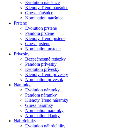
Evolution náušnice
Klenoty Trend náušnice
Guess náušnice
Nomination náušnice
Prstene
Evolution prstene
Pandora prstene
Klenoty Trend prstene
Guess prstene
Nomination prstene
Prívesky
Bezpečnostné retiazky
Pandora prívesky
Evolution prívesky
Klenoty Trend prívesky
Nomination prívesok
Náramky
Evolution náramky
Pandora náramky
Klenoty Trend náramky
Guess náramky
Nomination náramky
Nomination články
Náhrdelníky
Evolution náhrdelníky