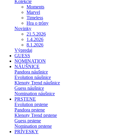
Kolekcie
Moments
Marvel
Timeless
Hra o tróny
Novinky
21.5.2026
1.4.2026
8.1.2026
Výpredaj
GUESS
NOMINATION
NÁUŠNICE
Pandora náušnice
Evolution náušnice
Klenoty Trend náušnice
Guess náušnice
Nomination náušnice
PRSTENE
Evolution prstene
Pandora prstene
Klenoty Trend prstene
Guess prstene
Nomination prstene
PRÍVESKY