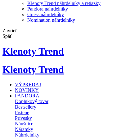
Klenoty Trend náhrdelníky a retiazky
Pandora nahrdelníky
Guess náhrdelníky
Nomination náhrdelníky
Zavrieť
Späť
Klenoty Trend
Klenoty Trend
VÝPREDAJ
NOVINKY
PANDORA
Doplnkový tovar
Bestsellery
Prstene
Prívesky
Náušnice
Náramky
Náhrdelníky