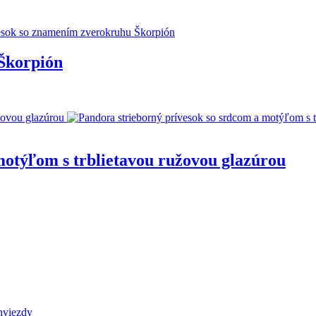
 Škorpión
motýľom s trblietavou ružovou glazúrou