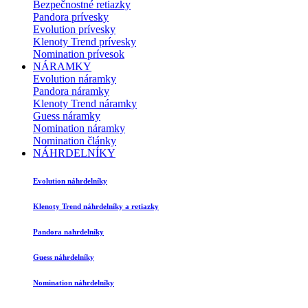
Bezpečnostné retiazky
Pandora prívesky
Evolution prívesky
Klenoty Trend prívesky
Nomination prívesok
NÁRAMKY
Evolution náramky
Pandora náramky
Klenoty Trend náramky
Guess náramky
Nomination náramky
Nomination články
NÁHRDELNÍKY
Evolution náhrdelníky
Klenoty Trend náhrdelníky a retiazky
Pandora nahrdelníky
Guess náhrdelníky
Nomination náhrdelníky