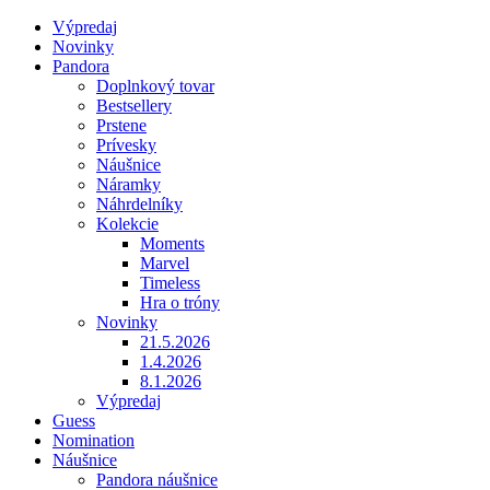
Výpredaj
Novinky
Pandora
Doplnkový tovar
Bestsellery
Prstene
Prívesky
Náušnice
Náramky
Náhrdelníky
Kolekcie
Moments
Marvel
Timeless
Hra o tróny
Novinky
21.5.2026
1.4.2026
8.1.2026
Výpredaj
Guess
Nomination
Náušnice
Pandora náušnice