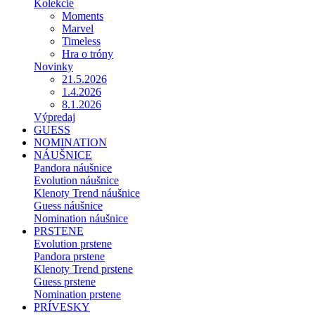
Kolekcie
Moments
Marvel
Timeless
Hra o tróny
Novinky
21.5.2026
1.4.2026
8.1.2026
Výpredaj
GUESS
NOMINATION
NÁUŠNICE
Pandora náušnice
Evolution náušnice
Klenoty Trend náušnice
Guess náušnice
Nomination náušnice
PRSTENE
Evolution prstene
Pandora prstene
Klenoty Trend prstene
Guess prstene
Nomination prstene
PRÍVESKY