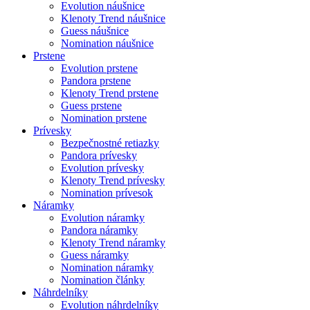
Evolution náušnice
Klenoty Trend náušnice
Guess náušnice
Nomination náušnice
Prstene
Evolution prstene
Pandora prstene
Klenoty Trend prstene
Guess prstene
Nomination prstene
Prívesky
Bezpečnostné retiazky
Pandora prívesky
Evolution prívesky
Klenoty Trend prívesky
Nomination prívesok
Náramky
Evolution náramky
Pandora náramky
Klenoty Trend náramky
Guess náramky
Nomination náramky
Nomination články
Náhrdelníky
Evolution náhrdelníky