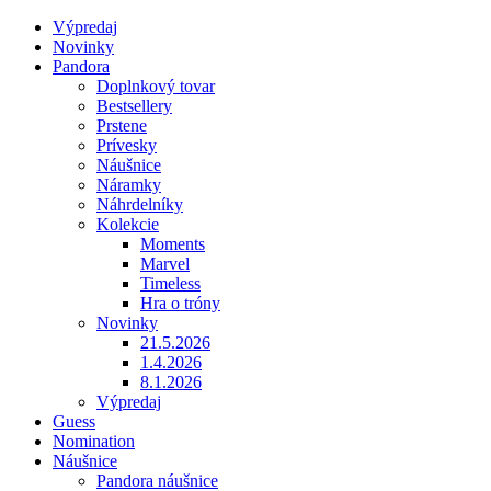
Výpredaj
Novinky
Pandora
Doplnkový tovar
Bestsellery
Prstene
Prívesky
Náušnice
Náramky
Náhrdelníky
Kolekcie
Moments
Marvel
Timeless
Hra o tróny
Novinky
21.5.2026
1.4.2026
8.1.2026
Výpredaj
Guess
Nomination
Náušnice
Pandora náušnice