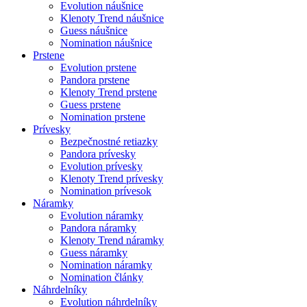
Evolution náušnice
Klenoty Trend náušnice
Guess náušnice
Nomination náušnice
Prstene
Evolution prstene
Pandora prstene
Klenoty Trend prstene
Guess prstene
Nomination prstene
Prívesky
Bezpečnostné retiazky
Pandora prívesky
Evolution prívesky
Klenoty Trend prívesky
Nomination prívesok
Náramky
Evolution náramky
Pandora náramky
Klenoty Trend náramky
Guess náramky
Nomination náramky
Nomination články
Náhrdelníky
Evolution náhrdelníky