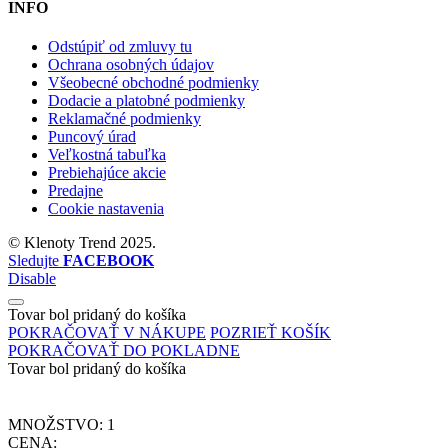
INFO
Odstúpiť od zmluvy tu
Ochrana osobných údajov
Všeobecné obchodné podmienky
Dodacie a platobné podmienky
Reklamačné podmienky
Puncový úrad
Veľkostná tabuľka
Prebiehajúce akcie
Predajne
Cookie nastavenia
©
Klenoty Trend
2025.
Sledujte
FACEBOOK
Disable
Tovar bol pridaný do košíka
POKRAČOVAŤ V NÁKUPE
POZRIEŤ KOŠÍK
POKRAČOVAŤ DO POKLADNE
Tovar bol pridaný do košíka
MNOŽSTVO:
1
CENA: