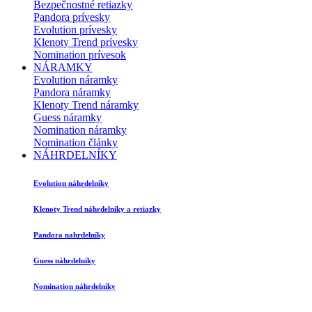
Bezpečnostné retiazky
Pandora prívesky
Evolution prívesky
Klenoty Trend prívesky
Nomination prívesok
NÁRAMKY
Evolution náramky
Pandora náramky
Klenoty Trend náramky
Guess náramky
Nomination náramky
Nomination články
NÁHRDELNÍKY
Evolution náhrdelníky
Klenoty Trend náhrdelníky a retiazky
Pandora nahrdelníky
Guess náhrdelníky
Nomination náhrdelníky