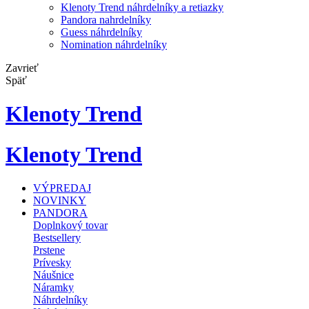
Klenoty Trend náhrdelníky a retiazky
Pandora nahrdelníky
Guess náhrdelníky
Nomination náhrdelníky
Zavrieť
Späť
Klenoty Trend
Klenoty Trend
VÝPREDAJ
NOVINKY
PANDORA
Doplnkový tovar
Bestsellery
Prstene
Prívesky
Náušnice
Náramky
Náhrdelníky