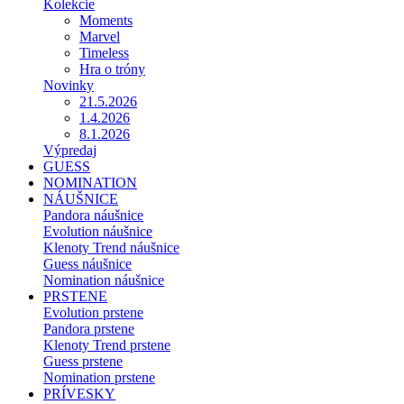
Kolekcie
Moments
Marvel
Timeless
Hra o tróny
Novinky
21.5.2026
1.4.2026
8.1.2026
Výpredaj
GUESS
NOMINATION
NÁUŠNICE
Pandora náušnice
Evolution náušnice
Klenoty Trend náušnice
Guess náušnice
Nomination náušnice
PRSTENE
Evolution prstene
Pandora prstene
Klenoty Trend prstene
Guess prstene
Nomination prstene
PRÍVESKY