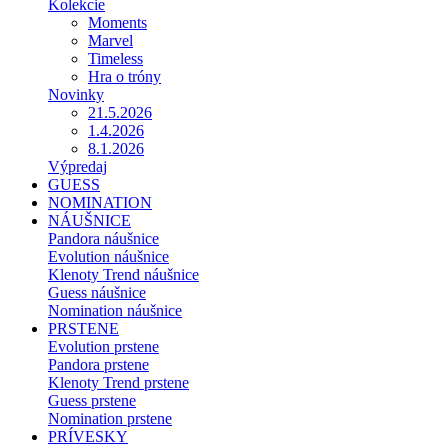
Kolekcie
Moments
Marvel
Timeless
Hra o tróny
Novinky
21.5.2026
1.4.2026
8.1.2026
Výpredaj
GUESS
NOMINATION
NÁUŠNICE
Pandora náušnice
Evolution náušnice
Klenoty Trend náušnice
Guess náušnice
Nomination náušnice
PRSTENE
Evolution prstene
Pandora prstene
Klenoty Trend prstene
Guess prstene
Nomination prstene
PRÍVESKY