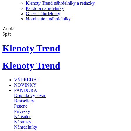
Klenoty Trend náhrdelníky a retiazky
Pandora nahrdelníky
Guess náhrdelníky
Nomination náhrdelníky
Zavrieť
Späť
Klenoty Trend
Klenoty Trend
VÝPREDAJ
NOVINKY
PANDORA
Doplnkový tovar
Bestsellery
Prstene
Prívesky
Náušnice
Náramky
Náhrdelníky