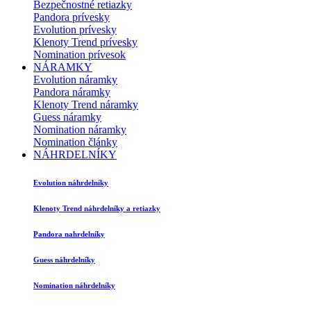
Bezpečnostné retiazky
Pandora prívesky
Evolution prívesky
Klenoty Trend prívesky
Nomination prívesok
NÁRAMKY
Evolution náramky
Pandora náramky
Klenoty Trend náramky
Guess náramky
Nomination náramky
Nomination články
NÁHRDELNÍKY
Evolution náhrdelníky
Klenoty Trend náhrdelníky a retiazky
Pandora nahrdelníky
Guess náhrdelníky
Nomination náhrdelníky