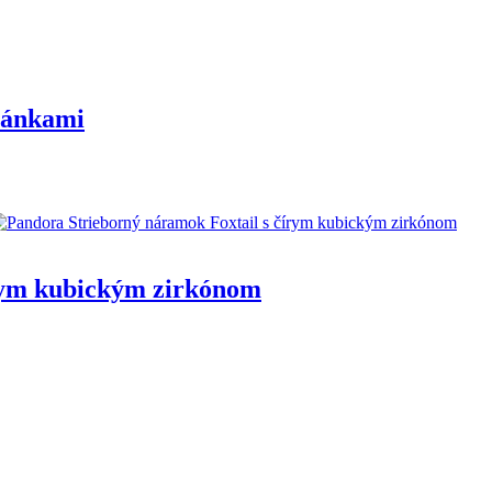
lánkami
írym kubickým zirkónom