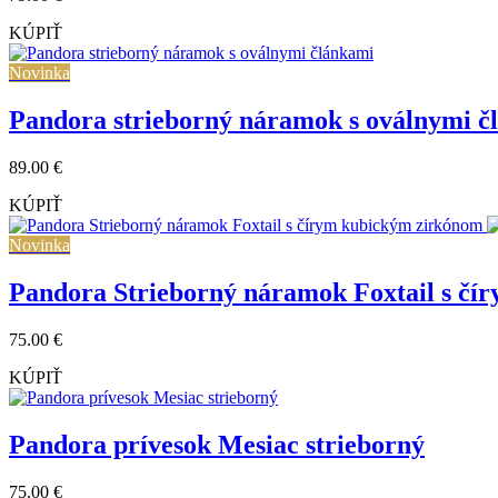
KÚPIŤ
Novinka
Pandora strieborný náramok s oválnymi č
89.00 €
KÚPIŤ
Novinka
Pandora Strieborný náramok Foxtail s č
75.00 €
KÚPIŤ
Pandora prívesok Mesiac strieborný
75.00 €