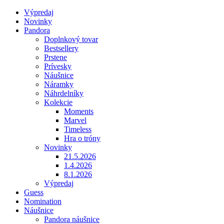
Výpredaj
Novinky
Pandora
Doplnkový tovar
Bestsellery
Prstene
Prívesky
Náušnice
Náramky
Náhrdelníky
Kolekcie
Moments
Marvel
Timeless
Hra o tróny
Novinky
21.5.2026
1.4.2026
8.1.2026
Výpredaj
Guess
Nomination
Náušnice
Pandora náušnice