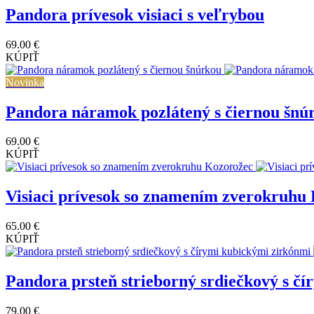
Pandora prívesok visiaci s veľrybou
69.00 €
KÚPIŤ
Novinka
Pandora náramok pozlátený s čiernou šnú
69.00 €
KÚPIŤ
Visiaci prívesok so znamením zverokruhu
65.00 €
KÚPIŤ
Pandora prsteň strieborný srdiečkový s č
79.00 €