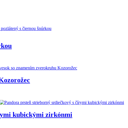
rkou
 Kozorožec
írymi kubickými zirkónmi