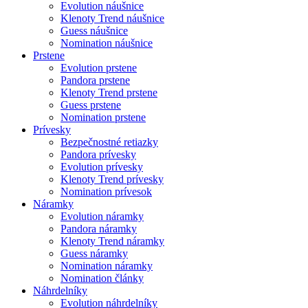
Evolution náušnice
Klenoty Trend náušnice
Guess náušnice
Nomination náušnice
Prstene
Evolution prstene
Pandora prstene
Klenoty Trend prstene
Guess prstene
Nomination prstene
Prívesky
Bezpečnostné retiazky
Pandora prívesky
Evolution prívesky
Klenoty Trend prívesky
Nomination prívesok
Náramky
Evolution náramky
Pandora náramky
Klenoty Trend náramky
Guess náramky
Nomination náramky
Nomination články
Náhrdelníky
Evolution náhrdelníky