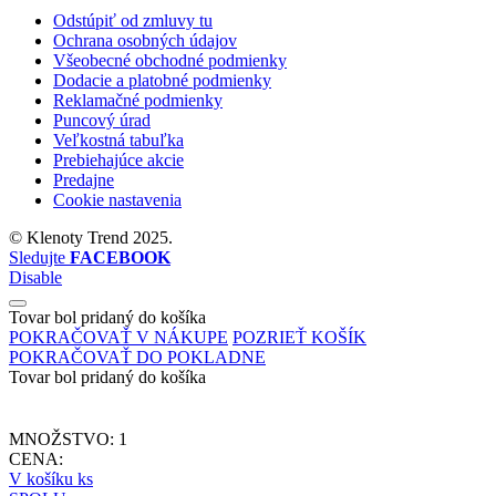
Odstúpiť od zmluvy tu
Ochrana osobných údajov
Všeobecné obchodné podmienky
Dodacie a platobné podmienky
Reklamačné podmienky
Puncový úrad
Veľkostná tabuľka
Prebiehajúce akcie
Predajne
Cookie nastavenia
©
Klenoty Trend
2025.
Sledujte
FACEBOOK
Disable
Tovar bol pridaný do košíka
POKRAČOVAŤ V NÁKUPE
POZRIEŤ KOŠÍK
POKRAČOVAŤ DO POKLADNE
Tovar bol pridaný do košíka
MNOŽSTVO:
1
CENA:
V košíku
ks