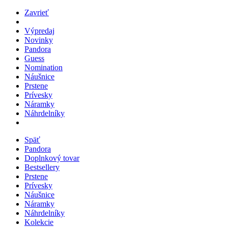
Zavrieť
Výpredaj
Novinky
Pandora
Guess
Nomination
Náušnice
Prstene
Prívesky
Náramky
Náhrdelníky
Späť
Pandora
Doplnkový tovar
Bestsellery
Prstene
Prívesky
Náušnice
Náramky
Náhrdelníky
Kolekcie