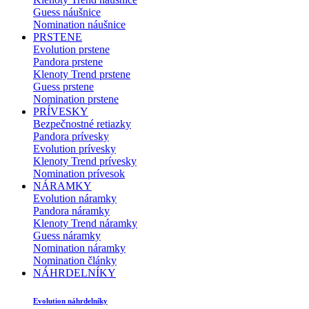
Guess náušnice
Nomination náušnice
PRSTENE
Evolution prstene
Pandora prstene
Klenoty Trend prstene
Guess prstene
Nomination prstene
PRÍVESKY
Bezpečnostné retiazky
Pandora prívesky
Evolution prívesky
Klenoty Trend prívesky
Nomination prívesok
NÁRAMKY
Evolution náramky
Pandora náramky
Klenoty Trend náramky
Guess náramky
Nomination náramky
Nomination články
NÁHRDELNÍKY
Evolution náhrdelníky