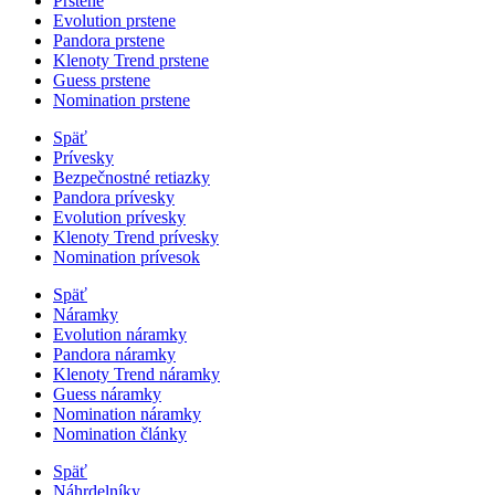
Prstene
Evolution prstene
Pandora prstene
Klenoty Trend prstene
Guess prstene
Nomination prstene
Späť
Prívesky
Bezpečnostné retiazky
Pandora prívesky
Evolution prívesky
Klenoty Trend prívesky
Nomination prívesok
Späť
Náramky
Evolution náramky
Pandora náramky
Klenoty Trend náramky
Guess náramky
Nomination náramky
Nomination články
Späť
Náhrdelníky