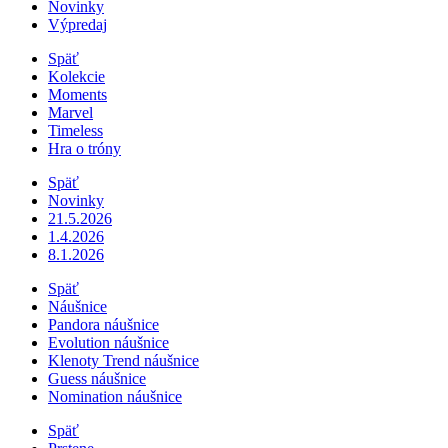
Novinky
Výpredaj
Späť
Kolekcie
Moments
Marvel
Timeless
Hra o tróny
Späť
Novinky
21.5.2026
1.4.2026
8.1.2026
Späť
Náušnice
Pandora náušnice
Evolution náušnice
Klenoty Trend náušnice
Guess náušnice
Nomination náušnice
Späť