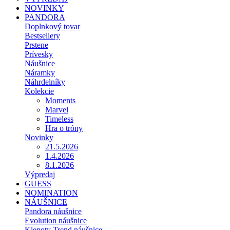
NOVINKY
PANDORA
Doplnkový tovar
Bestsellery
Prstene
Prívesky
Náušnice
Náramky
Náhrdelníky
Kolekcie
Moments
Marvel
Timeless
Hra o tróny
Novinky
21.5.2026
1.4.2026
8.1.2026
Výpredaj
GUESS
NOMINATION
NÁUŠNICE
Pandora náušnice
Evolution náušnice
Klenoty Trend náušnice