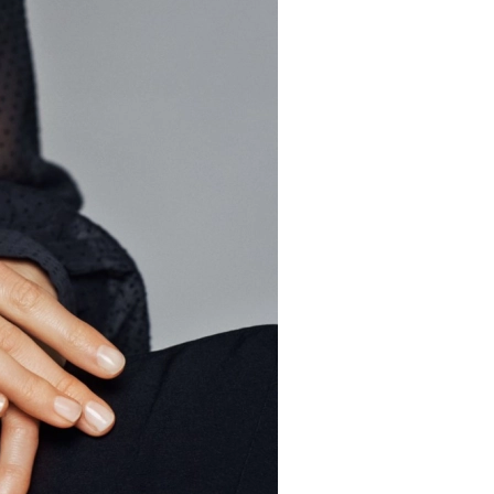
3
4
5
Späť
Previous