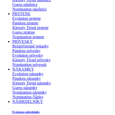
Guess náušnice
Nomination náušnice
PRSTENE
Evolution prstene
Pandora prstene
Klenoty Trend prstene
Guess prstene
Nomination prstene
PRÍVESKY
Bezpečnostné retiazky
Pandora prívesky
Evolution prívesky
Klenoty Trend prívesky
Nomination prívesok
NÁRAMKY
Evolution náramky
Pandora náramky
Klenoty Trend náramky
Guess náramky
Nomination náramky
Nomination články
NÁHRDELNÍKY
Evolution náhrdelníky