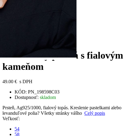
Next
Korálikový prsteň s fialovým
kameňom
49.00 €
s DPH
KÓD:
PN_198598C03
Dostupnosť:
skladom
Prsteň, Ag925/1000, fialový topás. Kreslenie pastelkami alebo
levanduľové polia? Všetky stránky vášho
Celý popis
Veľkosť:
54
58