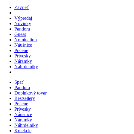
Zavrieť
Výpredaj
Novinky
Pandora
Guess
Nomination
Náušnice
Prstene
Prívesky
Náramky
Náhrdelníky
Späť
Pandora
Doplnkový tovar
Bestsellery
Prstene
Prívesky
Náušnice
Náramky
Náhrdelníky
Kolekcie