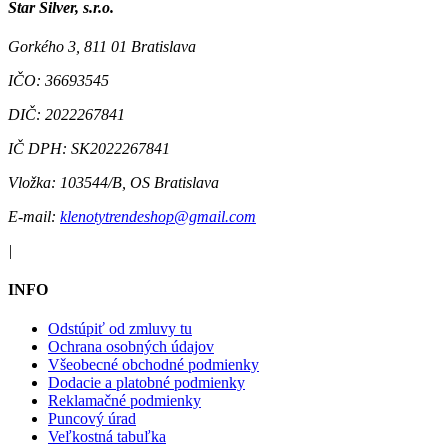
Star Silver, s.r.o.
Gorkého 3, 811 01 Bratislava
IČO:
36693545
DIČ:
2022267841
IČ DPH:
SK2022267841
Vložka:
103544/B, OS Bratislava
E-mail:
klenotytrendeshop@gmail.com
|
INFO
Odstúpiť od zmluvy tu
Ochrana osobných údajov
Všeobecné obchodné podmienky
Dodacie a platobné podmienky
Reklamačné podmienky
Puncový úrad
Veľkostná tabuľka