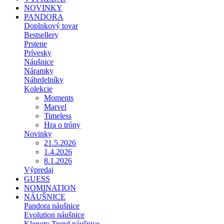
NOVINKY
PANDORA
Doplnkový tovar
Bestsellery
Prstene
Prívesky
Náušnice
Náramky
Náhrdelníky
Kolekcie
Moments
Marvel
Timeless
Hra o tróny
Novinky
21.5.2026
1.4.2026
8.1.2026
Výpredaj
GUESS
NOMINATION
NÁUŠNICE
Pandora náušnice
Evolution náušnice
Klenoty Trend náušnice