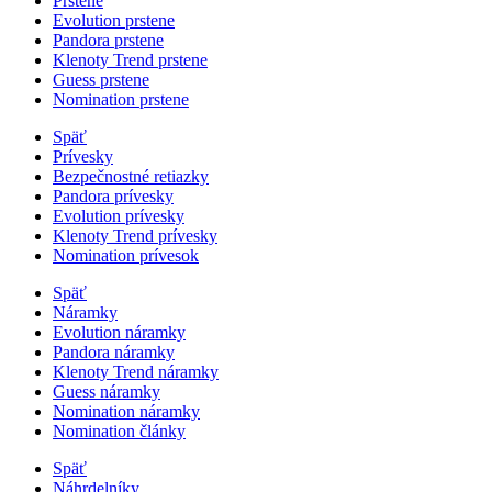
Prstene
Evolution prstene
Pandora prstene
Klenoty Trend prstene
Guess prstene
Nomination prstene
Späť
Prívesky
Bezpečnostné retiazky
Pandora prívesky
Evolution prívesky
Klenoty Trend prívesky
Nomination prívesok
Späť
Náramky
Evolution náramky
Pandora náramky
Klenoty Trend náramky
Guess náramky
Nomination náramky
Nomination články
Späť
Náhrdelníky