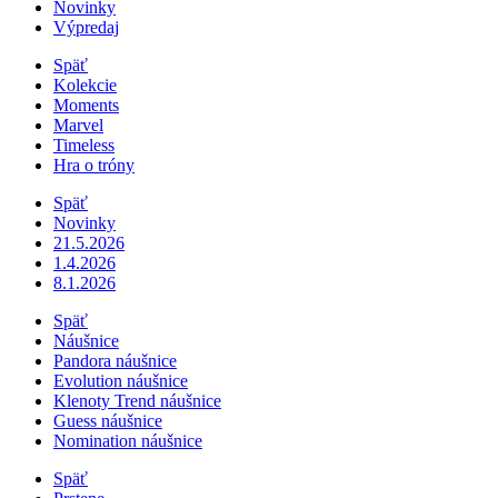
Novinky
Výpredaj
Späť
Kolekcie
Moments
Marvel
Timeless
Hra o tróny
Späť
Novinky
21.5.2026
1.4.2026
8.1.2026
Späť
Náušnice
Pandora náušnice
Evolution náušnice
Klenoty Trend náušnice
Guess náušnice
Nomination náušnice
Späť