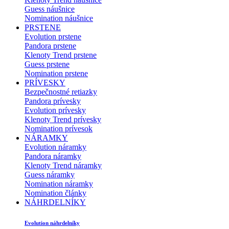
Guess náušnice
Nomination náušnice
PRSTENE
Evolution prstene
Pandora prstene
Klenoty Trend prstene
Guess prstene
Nomination prstene
PRÍVESKY
Bezpečnostné retiazky
Pandora prívesky
Evolution prívesky
Klenoty Trend prívesky
Nomination prívesok
NÁRAMKY
Evolution náramky
Pandora náramky
Klenoty Trend náramky
Guess náramky
Nomination náramky
Nomination články
NÁHRDELNÍKY
Evolution náhrdelníky