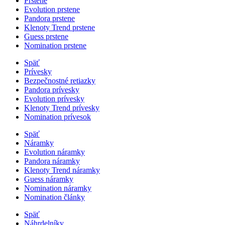
Prstene
Evolution prstene
Pandora prstene
Klenoty Trend prstene
Guess prstene
Nomination prstene
Späť
Prívesky
Bezpečnostné retiazky
Pandora prívesky
Evolution prívesky
Klenoty Trend prívesky
Nomination prívesok
Späť
Náramky
Evolution náramky
Pandora náramky
Klenoty Trend náramky
Guess náramky
Nomination náramky
Nomination články
Späť
Náhrdelníky