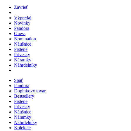
Zavrieť
Výpredaj
Novinky
Pandora
Guess
Nomination
Náušnice
Prstene
Prívesky
Náramky
Náhrdelníky
Späť
Pandora
Doplnkový tovar
Bestsellery
Prstene
Prívesky
Náušnice
Náramky
Náhrdelníky
Kolekcie