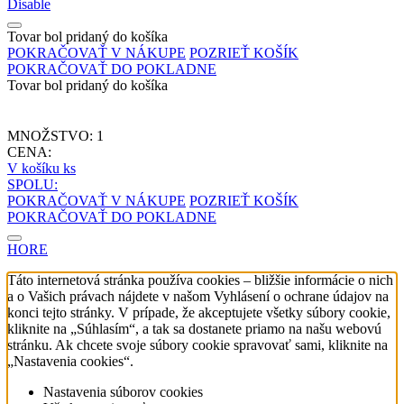
Disable
Tovar bol pridaný do košíka
POKRAČOVAŤ V NÁKUPE
POZRIEŤ KOŠÍK
POKRAČOVAŤ DO POKLADNE
Tovar bol pridaný do košíka
MNOŽSTVO:
1
CENA:
V košíku
ks
SPOLU:
POKRAČOVAŤ V NÁKUPE
POZRIEŤ KOŠÍK
POKRAČOVAŤ DO POKLADNE
HORE
Táto internetová stránka používa cookies – bližšie informácie o nich
a o Vašich právach nájdete v našom Vyhlásení o ochrane údajov na
konci tejto stránky. V prípade, že akceptujete všetky súbory cookie,
kliknite na „Súhlasím“, a tak sa dostanete priamo na našu webovú
stránku. Ak chcete svoje súbory cookie spravovať sami, kliknite na
„Nastavenia cookies“.
Nastavenia súborov cookies