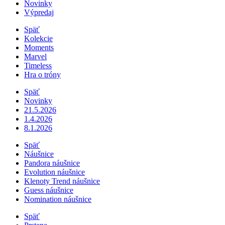
Novinky
Výpredaj
Späť
Kolekcie
Moments
Marvel
Timeless
Hra o tróny
Späť
Novinky
21.5.2026
1.4.2026
8.1.2026
Späť
Náušnice
Pandora náušnice
Evolution náušnice
Klenoty Trend náušnice
Guess náušnice
Nomination náušnice
Späť