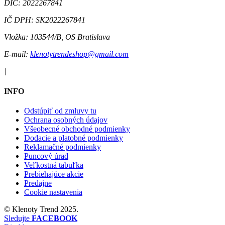
DIČ:
2022267841
IČ DPH:
SK2022267841
Vložka:
103544/B, OS Bratislava
E-mail:
klenotytrendeshop@gmail.com
|
INFO
Odstúpiť od zmluvy tu
Ochrana osobných údajov
Všeobecné obchodné podmienky
Dodacie a platobné podmienky
Reklamačné podmienky
Puncový úrad
Veľkostná tabuľka
Prebiehajúce akcie
Predajne
Cookie nastavenia
©
Klenoty Trend
2025.
Sledujte
FACEBOOK