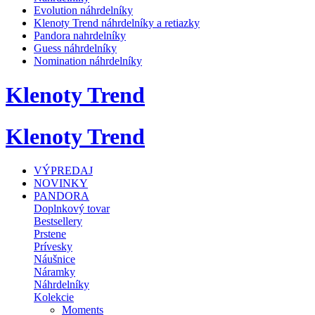
Evolution náhrdelníky
Klenoty Trend náhrdelníky a retiazky
Pandora nahrdelníky
Guess náhrdelníky
Nomination náhrdelníky
Klenoty Trend
Klenoty Trend
VÝPREDAJ
NOVINKY
PANDORA
Doplnkový tovar
Bestsellery
Prstene
Prívesky
Náušnice
Náramky
Náhrdelníky
Kolekcie
Moments