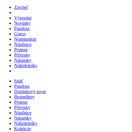
Zavrieť
Výpredaj
Novinky
Pandora
Guess
Nomination
Náušnice
Prstene
Prívesky
Náramky
Náhrdelníky
Späť
Pandora
Doplnkový tovar
Bestsellery
Prstene
Prívesky
Náušnice
Náramky
Náhrdelníky
Kolekcie