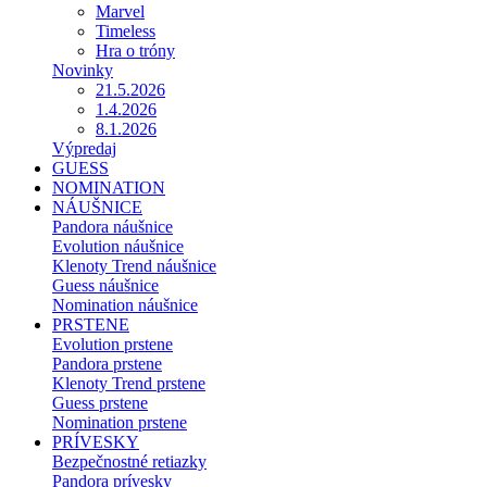
Marvel
Timeless
Hra o tróny
Novinky
21.5.2026
1.4.2026
8.1.2026
Výpredaj
GUESS
NOMINATION
NÁUŠNICE
Pandora náušnice
Evolution náušnice
Klenoty Trend náušnice
Guess náušnice
Nomination náušnice
PRSTENE
Evolution prstene
Pandora prstene
Klenoty Trend prstene
Guess prstene
Nomination prstene
PRÍVESKY
Bezpečnostné retiazky
Pandora prívesky