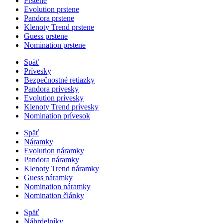
Prstene
Evolution prstene
Pandora prstene
Klenoty Trend prstene
Guess prstene
Nomination prstene
Späť
Prívesky
Bezpečnostné retiazky
Pandora prívesky
Evolution prívesky
Klenoty Trend prívesky
Nomination prívesok
Späť
Náramky
Evolution náramky
Pandora náramky
Klenoty Trend náramky
Guess náramky
Nomination náramky
Nomination články
Späť
Náhrdelníky