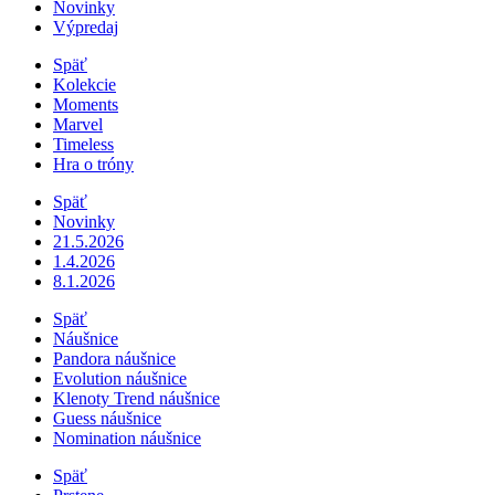
Novinky
Výpredaj
Späť
Kolekcie
Moments
Marvel
Timeless
Hra o tróny
Späť
Novinky
21.5.2026
1.4.2026
8.1.2026
Späť
Náušnice
Pandora náušnice
Evolution náušnice
Klenoty Trend náušnice
Guess náušnice
Nomination náušnice
Späť