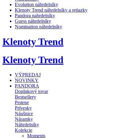
Evolution náhrdelníky
Klenoty Trend náhrdelníky a retiazky
Pandora nahrdelníky
Guess náhrdelníky
Nomination náhrdelníky
Klenoty Trend
Klenoty Trend
VÝPREDAJ
NOVINKY
PANDORA
Doplnkový tovar
Bestsellery
Prstene
Prívesky
Náušnice
Náramky
Náhrdelníky
Kolekcie
Moments