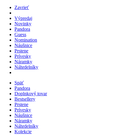
Zavrieť
Výpredaj
Novinky
Pandora
Guess
Nomination
Náušnice
Prstene
Prívesky
Náramky
Náhrdelníky
Späť
Pandora
Doplnkový tovar
Bestsellery
Prstene
Prívesky
Náušnice
Náramky
Náhrdelníky
Kolekcie