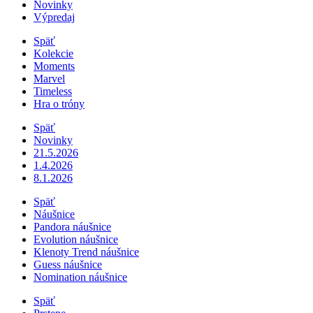
Novinky
Výpredaj
Späť
Kolekcie
Moments
Marvel
Timeless
Hra o tróny
Späť
Novinky
21.5.2026
1.4.2026
8.1.2026
Späť
Náušnice
Pandora náušnice
Evolution náušnice
Klenoty Trend náušnice
Guess náušnice
Nomination náušnice
Späť