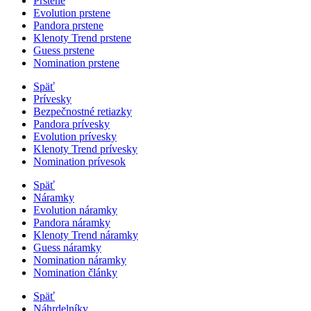
Prstene
Evolution prstene
Pandora prstene
Klenoty Trend prstene
Guess prstene
Nomination prstene
Späť
Prívesky
Bezpečnostné retiazky
Pandora prívesky
Evolution prívesky
Klenoty Trend prívesky
Nomination prívesok
Späť
Náramky
Evolution náramky
Pandora náramky
Klenoty Trend náramky
Guess náramky
Nomination náramky
Nomination články
Späť
Náhrdelníky