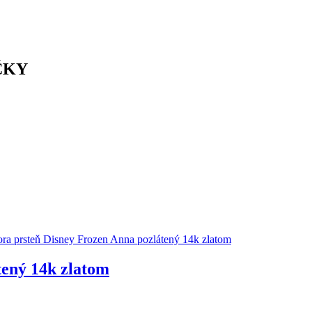
ČKY
tený 14k zlatom