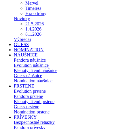
Marvel
Timeless
Hra o tróny
Novinky
21.5.2026
1.4.2026
8.1.2026
Výpredaj
GUESS
NOMINATION
NÁUŠNICE
Pandora náušnice
Evolution náušnice
Klenoty Trend náušnice
Guess náušnice
Nomination náušnice
PRSTENE
Evolution prstene
Pandora prstene
Klenoty Trend prstene
Guess prstene
Nomination prstene
PRÍVESKY
Bezpečnostné retiazky
Pandora prívesky