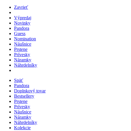
Zavrieť
Výpredaj
Novinky
Pandora
Guess
Nomination
Náušnice
Prstene
Prívesky
Náramky
Náhrdelníky
Späť
Pandora
Doplnkový tovar
Bestsellery
Prstene
Prívesky
Náušnice
Náramky
Náhrdelníky
Kolekcie