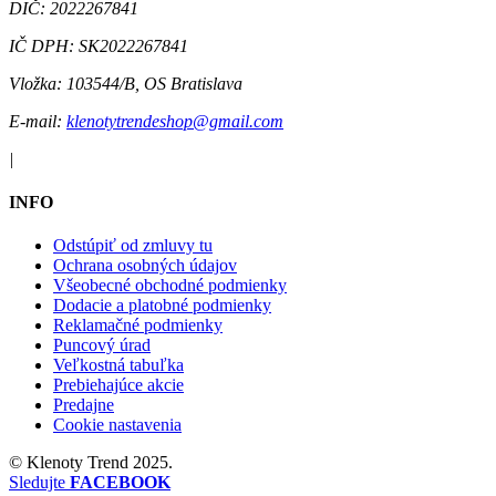
DIČ:
2022267841
IČ DPH:
SK2022267841
Vložka:
103544/B, OS Bratislava
E-mail:
klenotytrendeshop@gmail.com
|
INFO
Odstúpiť od zmluvy tu
Ochrana osobných údajov
Všeobecné obchodné podmienky
Dodacie a platobné podmienky
Reklamačné podmienky
Puncový úrad
Veľkostná tabuľka
Prebiehajúce akcie
Predajne
Cookie nastavenia
©
Klenoty Trend
2025.
Sledujte
FACEBOOK