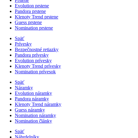
Prstene
Evolution prstene
Pandora prstene
Klenoty Trend prstene
Guess prstene
Nomination prstene
Späť
Prívesky
Bezpečnostné retiazky
Pandora prívesky
Evolution prívesky
Klenoty Trend prívesky
Nomination prívesok
Späť
Náramky
Evolution náramky
Pandora náramky
Klenoty Trend náramky
Guess náramky
Nomination náramky
Nomination články
Späť
Náhrdelníky