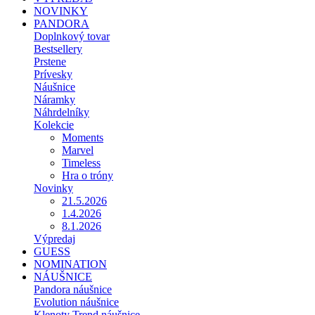
NOVINKY
PANDORA
Doplnkový tovar
Bestsellery
Prstene
Prívesky
Náušnice
Náramky
Náhrdelníky
Kolekcie
Moments
Marvel
Timeless
Hra o tróny
Novinky
21.5.2026
1.4.2026
8.1.2026
Výpredaj
GUESS
NOMINATION
NÁUŠNICE
Pandora náušnice
Evolution náušnice
Klenoty Trend náušnice