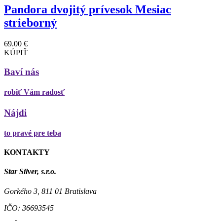
Pandora dvojitý prívesok Mesiac
strieborný
69.00 €
KÚPIŤ
Baví nás
robiť Vám radosť
Nájdi
to pravé pre teba
KONTAKTY
Star Silver, s.r.o.
Gorkého 3, 811 01 Bratislava
IČO:
36693545