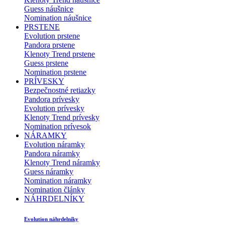
Guess náušnice
Nomination náušnice
PRSTENE
Evolution prstene
Pandora prstene
Klenoty Trend prstene
Guess prstene
Nomination prstene
PRÍVESKY
Bezpečnostné retiazky
Pandora prívesky
Evolution prívesky
Klenoty Trend prívesky
Nomination prívesok
NÁRAMKY
Evolution náramky
Pandora náramky
Klenoty Trend náramky
Guess náramky
Nomination náramky
Nomination články
NÁHRDELNÍKY
Evolution náhrdelníky