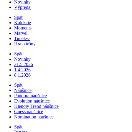
Novinky
Výpredaj
Späť
Kolekcie
Moments
Marvel
Timeless
Hra o tróny
Späť
Novinky
21.5.2026
1.4.2026
8.1.2026
Späť
Náušnice
Pandora náušnice
Evolution náušnice
Klenoty Trend náušnice
Guess náušnice
Nomination náušnice
Späť