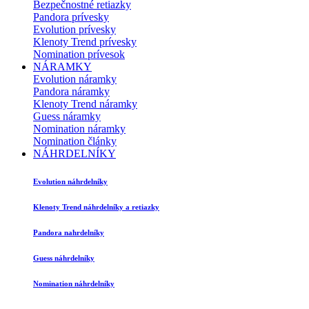
Bezpečnostné retiazky
Pandora prívesky
Evolution prívesky
Klenoty Trend prívesky
Nomination prívesok
NÁRAMKY
Evolution náramky
Pandora náramky
Klenoty Trend náramky
Guess náramky
Nomination náramky
Nomination články
NÁHRDELNÍKY
Evolution náhrdelníky
Klenoty Trend náhrdelníky a retiazky
Pandora nahrdelníky
Guess náhrdelníky
Nomination náhrdelníky