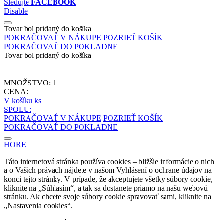
Sledujte
FACEBOOK
Disable
Tovar bol pridaný do košíka
POKRAČOVAŤ V NÁKUPE
POZRIEŤ KOŠÍK
POKRAČOVAŤ DO POKLADNE
Tovar bol pridaný do košíka
MNOŽSTVO:
1
CENA:
V košíku
ks
SPOLU:
POKRAČOVAŤ V NÁKUPE
POZRIEŤ KOŠÍK
POKRAČOVAŤ DO POKLADNE
HORE
Táto internetová stránka používa cookies – bližšie informácie o nich
a o Vašich právach nájdete v našom Vyhlásení o ochrane údajov na
konci tejto stránky. V prípade, že akceptujete všetky súbory cookie,
kliknite na „Súhlasím“, a tak sa dostanete priamo na našu webovú
stránku. Ak chcete svoje súbory cookie spravovať sami, kliknite na
„Nastavenia cookies“.