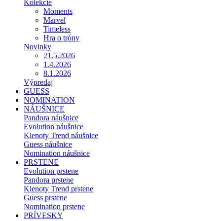
Kolekcie
Moments
Marvel
Timeless
Hra o tróny
Novinky
21.5.2026
1.4.2026
8.1.2026
Výpredaj
GUESS
NOMINATION
NÁUŠNICE
Pandora náušnice
Evolution náušnice
Klenoty Trend náušnice
Guess náušnice
Nomination náušnice
PRSTENE
Evolution prstene
Pandora prstene
Klenoty Trend prstene
Guess prstene
Nomination prstene
PRÍVESKY