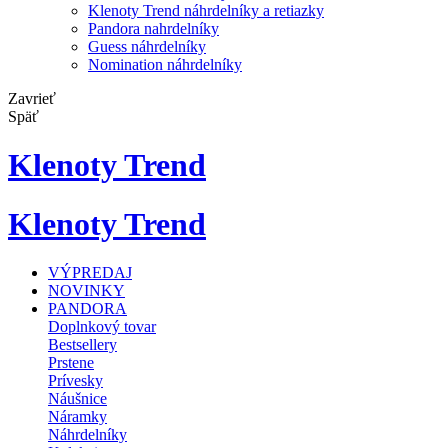
Klenoty Trend náhrdelníky a retiazky
Pandora nahrdelníky
Guess náhrdelníky
Nomination náhrdelníky
Zavrieť
Späť
Klenoty Trend
Klenoty Trend
VÝPREDAJ
NOVINKY
PANDORA
Doplnkový tovar
Bestsellery
Prstene
Prívesky
Náušnice
Náramky
Náhrdelníky