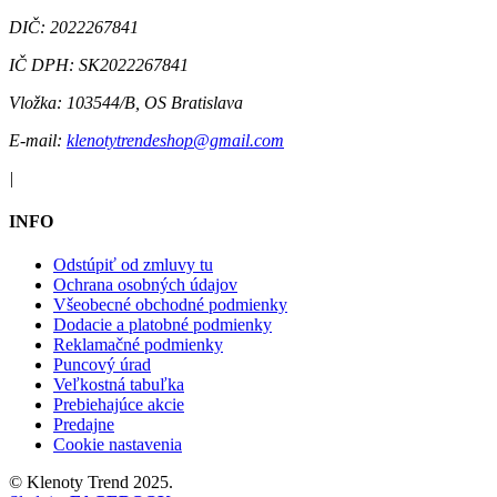
DIČ:
2022267841
IČ DPH:
SK2022267841
Vložka:
103544/B, OS Bratislava
E-mail:
klenotytrendeshop@gmail.com
|
INFO
Odstúpiť od zmluvy tu
Ochrana osobných údajov
Všeobecné obchodné podmienky
Dodacie a platobné podmienky
Reklamačné podmienky
Puncový úrad
Veľkostná tabuľka
Prebiehajúce akcie
Predajne
Cookie nastavenia
©
Klenoty Trend
2025.