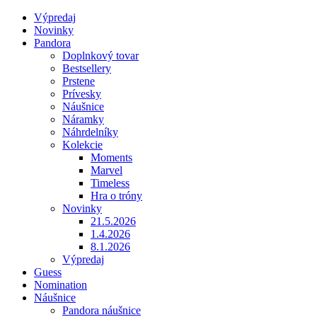
Výpredaj
Novinky
Pandora
Doplnkový tovar
Bestsellery
Prstene
Prívesky
Náušnice
Náramky
Náhrdelníky
Kolekcie
Moments
Marvel
Timeless
Hra o tróny
Novinky
21.5.2026
1.4.2026
8.1.2026
Výpredaj
Guess
Nomination
Náušnice
Pandora náušnice