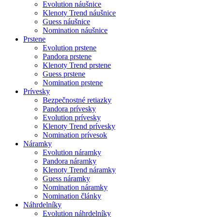
Evolution náušnice
Klenoty Trend náušnice
Guess náušnice
Nomination náušnice
Prstene
Evolution prstene
Pandora prstene
Klenoty Trend prstene
Guess prstene
Nomination prstene
Prívesky
Bezpečnostné retiazky
Pandora prívesky
Evolution prívesky
Klenoty Trend prívesky
Nomination prívesok
Náramky
Evolution náramky
Pandora náramky
Klenoty Trend náramky
Guess náramky
Nomination náramky
Nomination články
Náhrdelníky
Evolution náhrdelníky