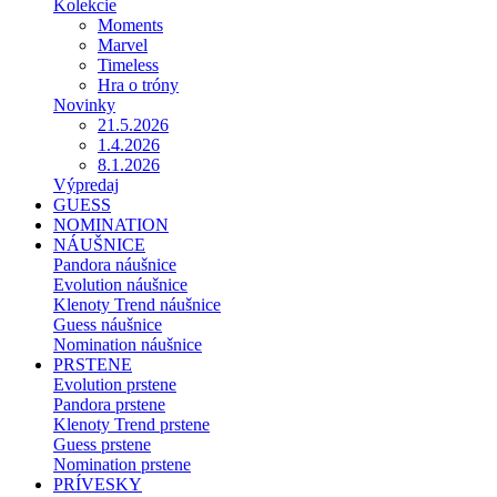
Kolekcie
Moments
Marvel
Timeless
Hra o tróny
Novinky
21.5.2026
1.4.2026
8.1.2026
Výpredaj
GUESS
NOMINATION
NÁUŠNICE
Pandora náušnice
Evolution náušnice
Klenoty Trend náušnice
Guess náušnice
Nomination náušnice
PRSTENE
Evolution prstene
Pandora prstene
Klenoty Trend prstene
Guess prstene
Nomination prstene
PRÍVESKY