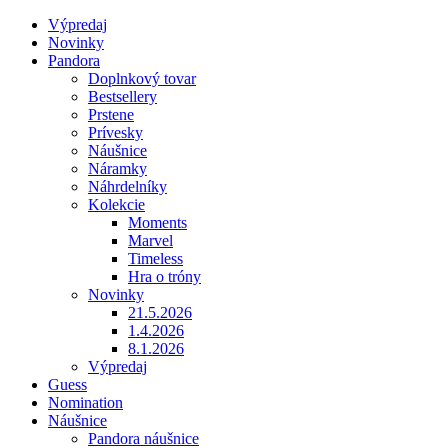
Výpredaj
Novinky
Pandora
Doplnkový tovar
Bestsellery
Prstene
Prívesky
Náušnice
Náramky
Náhrdelníky
Kolekcie
Moments
Marvel
Timeless
Hra o tróny
Novinky
21.5.2026
1.4.2026
8.1.2026
Výpredaj
Guess
Nomination
Náušnice
Pandora náušnice