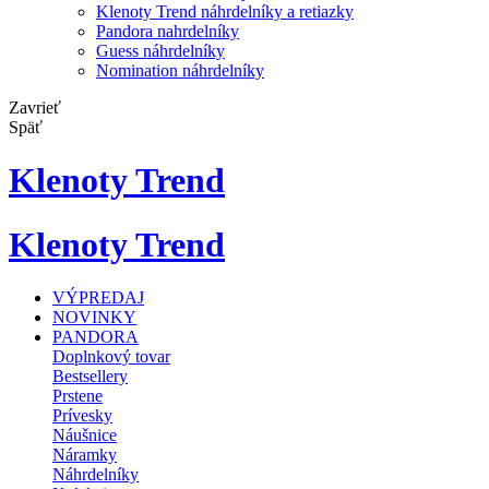
Klenoty Trend náhrdelníky a retiazky
Pandora nahrdelníky
Guess náhrdelníky
Nomination náhrdelníky
Zavrieť
Späť
Klenoty Trend
Klenoty Trend
VÝPREDAJ
NOVINKY
PANDORA
Doplnkový tovar
Bestsellery
Prstene
Prívesky
Náušnice
Náramky
Náhrdelníky