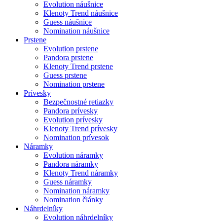
Evolution náušnice
Klenoty Trend náušnice
Guess náušnice
Nomination náušnice
Prstene
Evolution prstene
Pandora prstene
Klenoty Trend prstene
Guess prstene
Nomination prstene
Prívesky
Bezpečnostné retiazky
Pandora prívesky
Evolution prívesky
Klenoty Trend prívesky
Nomination prívesok
Náramky
Evolution náramky
Pandora náramky
Klenoty Trend náramky
Guess náramky
Nomination náramky
Nomination články
Náhrdelníky
Evolution náhrdelníky