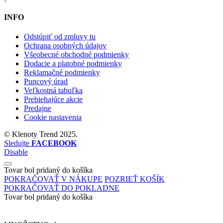
INFO
Odstúpiť od zmluvy tu
Ochrana osobných údajov
Všeobecné obchodné podmienky
Dodacie a platobné podmienky
Reklamačné podmienky
Puncový úrad
Veľkostná tabuľka
Prebiehajúce akcie
Predajne
Cookie nastavenia
©
Klenoty Trend
2025.
Sledujte
FACEBOOK
Disable
Tovar bol pridaný do košíka
POKRAČOVAŤ V NÁKUPE
POZRIEŤ KOŠÍK
POKRAČOVAŤ DO POKLADNE
Tovar bol pridaný do košíka