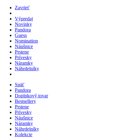
Zavrieť
Výpredaj
Novinky
Pandora
Guess
Nomination
Náušnice
Prstene
Prívesky
Náramky
Náhrdelníky
Späť
Pandora
Doplnkový tovar
Bestsellery
Prstene
Prívesky
Náušnice
Náramky
Náhrdelníky
Kolekcie