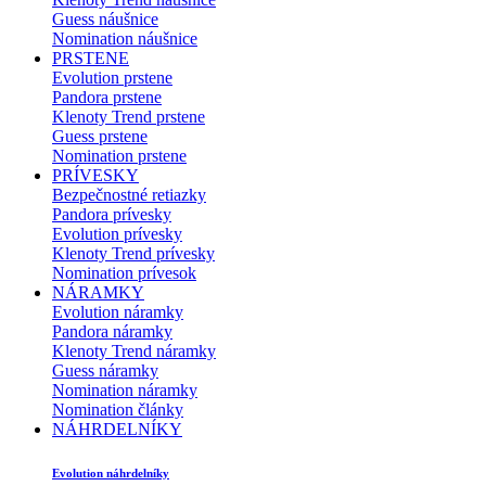
Guess náušnice
Nomination náušnice
PRSTENE
Evolution prstene
Pandora prstene
Klenoty Trend prstene
Guess prstene
Nomination prstene
PRÍVESKY
Bezpečnostné retiazky
Pandora prívesky
Evolution prívesky
Klenoty Trend prívesky
Nomination prívesok
NÁRAMKY
Evolution náramky
Pandora náramky
Klenoty Trend náramky
Guess náramky
Nomination náramky
Nomination články
NÁHRDELNÍKY
Evolution náhrdelníky