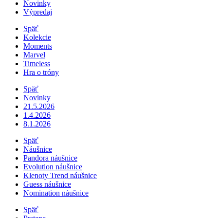
Novinky
Výpredaj
Späť
Kolekcie
Moments
Marvel
Timeless
Hra o tróny
Späť
Novinky
21.5.2026
1.4.2026
8.1.2026
Späť
Náušnice
Pandora náušnice
Evolution náušnice
Klenoty Trend náušnice
Guess náušnice
Nomination náušnice
Späť