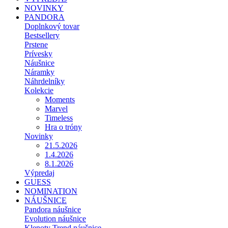
NOVINKY
PANDORA
Doplnkový tovar
Bestsellery
Prstene
Prívesky
Náušnice
Náramky
Náhrdelníky
Kolekcie
Moments
Marvel
Timeless
Hra o tróny
Novinky
21.5.2026
1.4.2026
8.1.2026
Výpredaj
GUESS
NOMINATION
NÁUŠNICE
Pandora náušnice
Evolution náušnice
Klenoty Trend náušnice