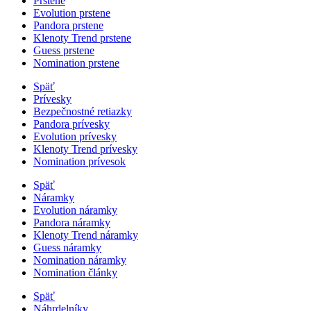
Prstene
Evolution prstene
Pandora prstene
Klenoty Trend prstene
Guess prstene
Nomination prstene
Späť
Prívesky
Bezpečnostné retiazky
Pandora prívesky
Evolution prívesky
Klenoty Trend prívesky
Nomination prívesok
Späť
Náramky
Evolution náramky
Pandora náramky
Klenoty Trend náramky
Guess náramky
Nomination náramky
Nomination články
Späť
Náhrdelníky