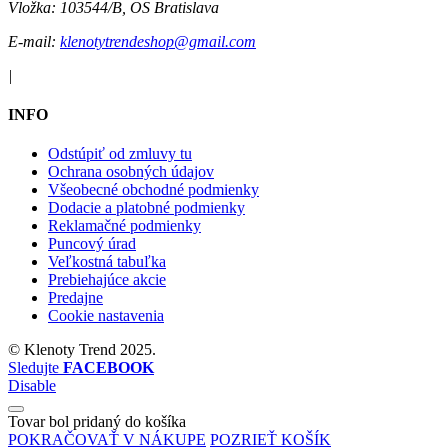
Vložka:
103544/B, OS Bratislava
E-mail:
klenotytrendeshop@gmail.com
|
INFO
Odstúpiť od zmluvy tu
Ochrana osobných údajov
Všeobecné obchodné podmienky
Dodacie a platobné podmienky
Reklamačné podmienky
Puncový úrad
Veľkostná tabuľka
Prebiehajúce akcie
Predajne
Cookie nastavenia
©
Klenoty Trend
2025.
Sledujte
FACEBOOK
Disable
Tovar bol pridaný do košíka
POKRAČOVAŤ V NÁKUPE
POZRIEŤ KOŠÍK