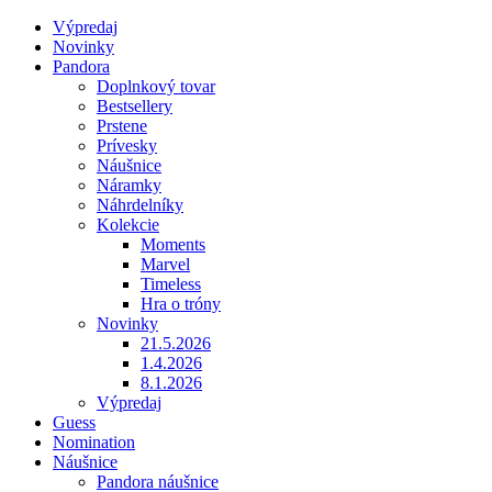
Výpredaj
Novinky
Pandora
Doplnkový tovar
Bestsellery
Prstene
Prívesky
Náušnice
Náramky
Náhrdelníky
Kolekcie
Moments
Marvel
Timeless
Hra o tróny
Novinky
21.5.2026
1.4.2026
8.1.2026
Výpredaj
Guess
Nomination
Náušnice
Pandora náušnice