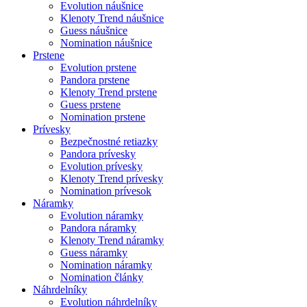
Evolution náušnice
Klenoty Trend náušnice
Guess náušnice
Nomination náušnice
Prstene
Evolution prstene
Pandora prstene
Klenoty Trend prstene
Guess prstene
Nomination prstene
Prívesky
Bezpečnostné retiazky
Pandora prívesky
Evolution prívesky
Klenoty Trend prívesky
Nomination prívesok
Náramky
Evolution náramky
Pandora náramky
Klenoty Trend náramky
Guess náramky
Nomination náramky
Nomination články
Náhrdelníky
Evolution náhrdelníky