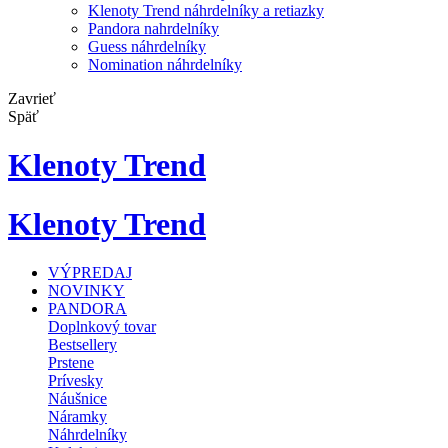
Klenoty Trend náhrdelníky a retiazky
Pandora nahrdelníky
Guess náhrdelníky
Nomination náhrdelníky
Zavrieť
Späť
Klenoty Trend
Klenoty Trend
VÝPREDAJ
NOVINKY
PANDORA
Doplnkový tovar
Bestsellery
Prstene
Prívesky
Náušnice
Náramky
Náhrdelníky