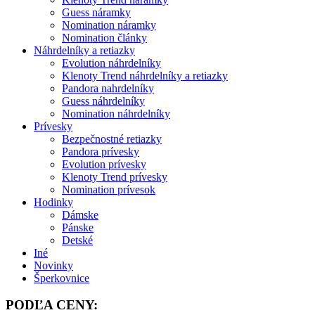
Guess náramky
Nomination náramky
Nomination články
Náhrdelníky a retiazky
Evolution náhrdelníky
Klenoty Trend náhrdelníky a retiazky
Pandora nahrdelníky
Guess náhrdelníky
Nomination náhrdelníky
Prívesky
Bezpečnostné retiazky
Pandora prívesky
Evolution prívesky
Klenoty Trend prívesky
Nomination prívesok
Hodinky
Dámske
Pánske
Detské
Iné
Novinky
Šperkovnice
PODĽA CENY: