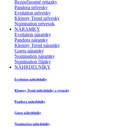
Bezpečnostné retiazky
Pandora prívesky
Evolution prívesky
Klenoty Trend prívesky
Nomination prívesok
NÁRAMKY
Evolution náramky
Pandora náramky
Klenoty Trend náramky
Guess náramky
Nomination náramky
Nomination články
NÁHRDELNÍKY
Evolution náhrdelníky
Klenoty Trend náhrdelníky a retiazky
Pandora nahrdelníky
Guess náhrdelníky
Nomination náhrdelníky