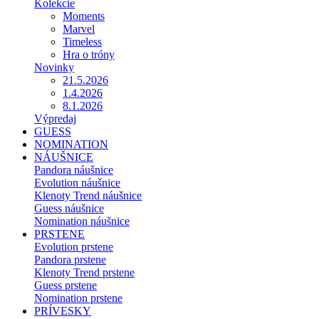
Kolekcie
Moments
Marvel
Timeless
Hra o tróny
Novinky
21.5.2026
1.4.2026
8.1.2026
Výpredaj
GUESS
NOMINATION
NÁUŠNICE
Pandora náušnice
Evolution náušnice
Klenoty Trend náušnice
Guess náušnice
Nomination náušnice
PRSTENE
Evolution prstene
Pandora prstene
Klenoty Trend prstene
Guess prstene
Nomination prstene
PRÍVESKY