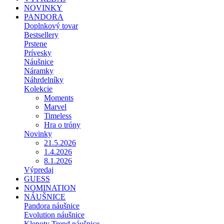
NOVINKY
PANDORA
Doplnkový tovar
Bestsellery
Prstene
Prívesky
Náušnice
Náramky
Náhrdelníky
Kolekcie
Moments
Marvel
Timeless
Hra o tróny
Novinky
21.5.2026
1.4.2026
8.1.2026
Výpredaj
GUESS
NOMINATION
NÁUŠNICE
Pandora náušnice
Evolution náušnice
Klenoty Trend náušnice