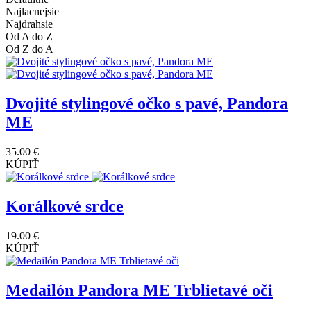
Najlacnejsie
Najdrahsie
Od A do Z
Od Z do A
Dvojité stylingové očko s pavé, Pandora
ME
35.00 €
KÚPIŤ
Korálkové srdce
19.00 €
KÚPIŤ
Medailón Pandora ME Trblietavé oči