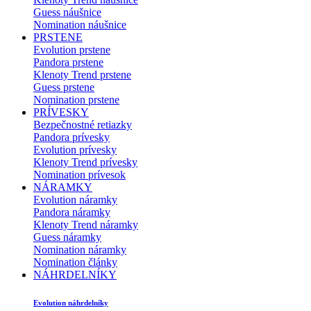
Guess náušnice
Nomination náušnice
PRSTENE
Evolution prstene
Pandora prstene
Klenoty Trend prstene
Guess prstene
Nomination prstene
PRÍVESKY
Bezpečnostné retiazky
Pandora prívesky
Evolution prívesky
Klenoty Trend prívesky
Nomination prívesok
NÁRAMKY
Evolution náramky
Pandora náramky
Klenoty Trend náramky
Guess náramky
Nomination náramky
Nomination články
NÁHRDELNÍKY
Evolution náhrdelníky