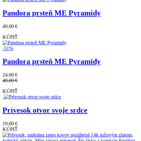
Okrúhla stylingová spojka, Pandora ME
12.00 €
25.00 €
KÚPIŤ
Otvorený prsteň so slovom Love, Pandora
ME
30.00 €
KÚPIŤ
Pandora prsteň ME Pyramidy
49.00 €
KÚPIŤ