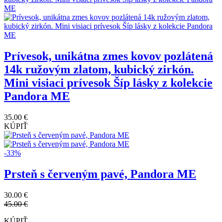
-51%
Pandora prsteň ME Pyramidy
24.00 €
49.00 €
KÚPIŤ
Prívesok otvor svoje srdce
19.00 €
KÚPIŤ
Prívesok, unikátna zmes kovov pozlátená
14k ružovým zlatom, kubický zirkón.