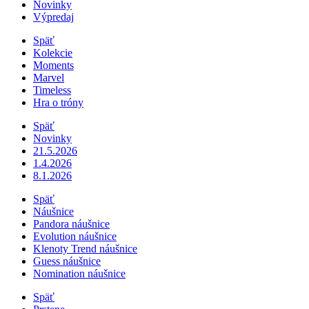
Novinky
Výpredaj
Späť
Kolekcie
Moments
Marvel
Timeless
Hra o tróny
Späť
Novinky
21.5.2026
1.4.2026
8.1.2026
Späť
Náušnice
Pandora náušnice
Evolution náušnice
Klenoty Trend náušnice
Guess náušnice
Nomination náušnice
Späť