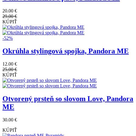
Náramok Disney, kubický zirkón
99.00 €
KÚPIŤ
-31%
Očkové náušnice s pavé, Pandora ME
20.00 €
29.00 €
KÚPIŤ
-52%