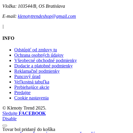
59.00 €
KÚPIŤ
NAČITAŤ ĎALŠIE
Načítavam produkty
KONTAKTY
Star Silver, s.r.o.
Gorkého 3, 811 01 Bratislava
IČO:
36693545
DIČ:
2022267841
IČ DPH:
SK2022267841
Vložka:
103544/B, OS Bratislava
E-mail:
klenotytrendeshop@gmail.com
|
INFO