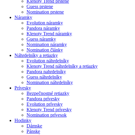
Klenoty Trend prstene
Guess prstene
Nomination prstene
Náramky
Evolution náramky
Pandora náramky
Klenoty Trend náramky
Guess náramky
Nomination náramky
Nomination články
Náhrdelníky a retiazky
Evolution náhrdelníky
Klenoty Trend náhrdelníky a retiazky
Pandora nahrdelníky
Guess náhrdelníky
Nomination náhrdelníky
Prívesky
Bezpečnostné retiazky
Pandora prívesky
Evolution prívesky
Klenoty Trend prívesky
Nomination prívesok
Hodinky
Dámske
Pánske