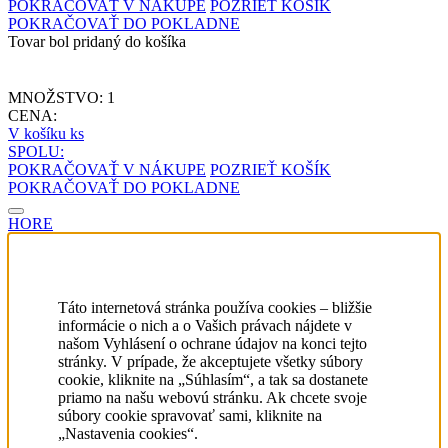
Odstúpiť od zmluvy tu
Ochrana osobných údajov
Všeobecné obchodné podmienky
Dodacie a platobné podmienky
Reklamačné podmienky
Puncový úrad
Veľkostná tabuľka
Prebiehajúce akcie
Predajne
Cookie nastavenia
©
Klenoty Trend
2025.
Sledujte
FACEBOOK
Disable
Tovar bol pridaný do košíka
POKRAČOVAŤ V NÁKUPE
POZRIEŤ KOŠÍK
POKRAČOVAŤ DO POKLADNE
Tovar bol pridaný do košíka
MNOŽSTVO:
1
CENA:
V košíku
ks