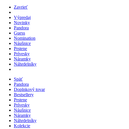
Zavrieť
Výpredaj
Novinky
Pandora
Guess
Nomination
Náušnice
Prstene
Prívesky
Náramky
Náhrdelníky
Späť
Pandora
Doplnkový tovar
Bestsellery
Prstene
Prívesky
Náušnice
Náramky
Náhrdelníky
Kolekcie