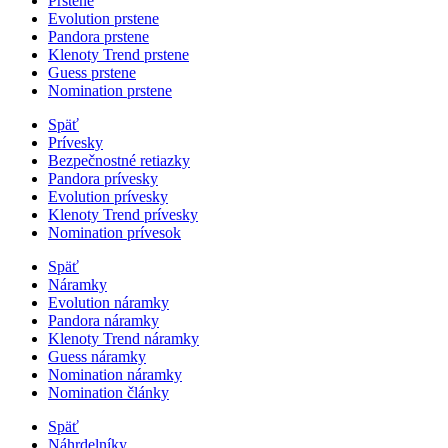
Prstene
Evolution prstene
Pandora prstene
Klenoty Trend prstene
Guess prstene
Nomination prstene
Späť
Prívesky
Bezpečnostné retiazky
Pandora prívesky
Evolution prívesky
Klenoty Trend prívesky
Nomination prívesok
Späť
Náramky
Evolution náramky
Pandora náramky
Klenoty Trend náramky
Guess náramky
Nomination náramky
Nomination články
Späť
Náhrdelníky