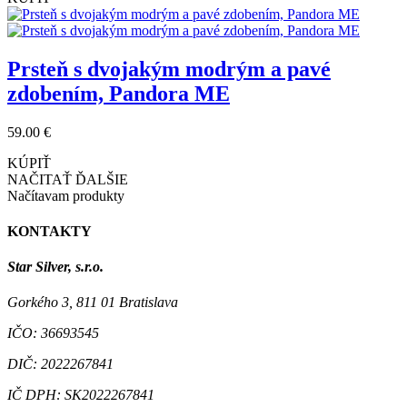
Mini visiaci prívesok Šíp lásky z kolekcie
Pandora ME
35.00 €
KÚPIŤ
-33%
Prsteň s červeným pavé, Pandora ME
30.00 €
45.00 €
KÚPIŤ
Prsteň s dvojakým modrým a pavé
zdobením, Pandora ME