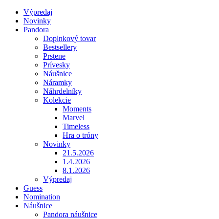
Výpredaj
Novinky
Pandora
Doplnkový tovar
Bestsellery
Prstene
Prívesky
Náušnice
Náramky
Náhrdelníky
Kolekcie
Moments
Marvel
Timeless
Hra o tróny
Novinky
21.5.2026
1.4.2026
8.1.2026
Výpredaj
Guess
Nomination
Náušnice
Pandora náušnice