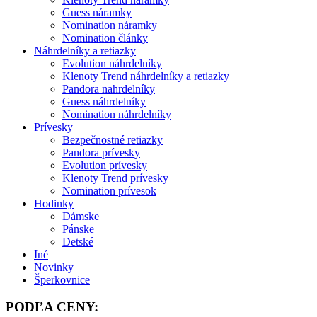
Guess náramky
Nomination náramky
Nomination články
Náhrdelníky a retiazky
Evolution náhrdelníky
Klenoty Trend náhrdelníky a retiazky
Pandora nahrdelníky
Guess náhrdelníky
Nomination náhrdelníky
Prívesky
Bezpečnostné retiazky
Pandora prívesky
Evolution prívesky
Klenoty Trend prívesky
Nomination prívesok
Hodinky
Dámske
Pánske
Detské
Iné
Novinky
Šperkovnice
PODĽA CENY: