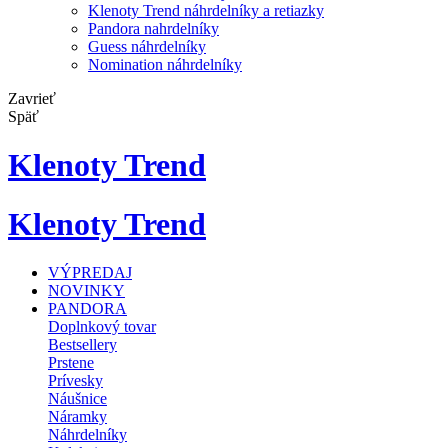
Klenoty Trend náhrdelníky a retiazky
Pandora nahrdelníky
Guess náhrdelníky
Nomination náhrdelníky
Zavrieť
Späť
Klenoty Trend
Klenoty Trend
VÝPREDAJ
NOVINKY
PANDORA
Doplnkový tovar
Bestsellery
Prstene
Prívesky
Náušnice
Náramky
Náhrdelníky