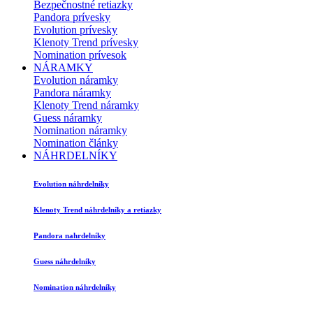
Bezpečnostné retiazky
Pandora prívesky
Evolution prívesky
Klenoty Trend prívesky
Nomination prívesok
NÁRAMKY
Evolution náramky
Pandora náramky
Klenoty Trend náramky
Guess náramky
Nomination náramky
Nomination články
NÁHRDELNÍKY
Evolution náhrdelníky
Klenoty Trend náhrdelníky a retiazky
Pandora nahrdelníky
Guess náhrdelníky
Nomination náhrdelníky