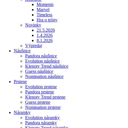
Moments
Marvel
Timeless
Hra o tróny
Novinky
21.5.2026
1.4.2026
8.1.2026
Výpredaj
Náušnice
Pandora náušnice
Evolution náušnice
Klenoty Trend náušnice
Guess náušnice
Nomination náušnice
Prstene
Evolution prstene
Pandora prstene
Klenoty Trend prstene
Guess prstene
Nomination prstene
Náramky
Evolution náramky
Pandora náramky
Klenoty Trend náramky