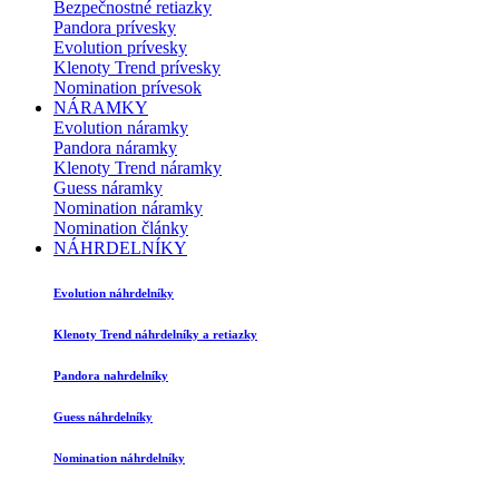
Bezpečnostné retiazky
Pandora prívesky
Evolution prívesky
Klenoty Trend prívesky
Nomination prívesok
NÁRAMKY
Evolution náramky
Pandora náramky
Klenoty Trend náramky
Guess náramky
Nomination náramky
Nomination články
NÁHRDELNÍKY
Evolution náhrdelníky
Klenoty Trend náhrdelníky a retiazky
Pandora nahrdelníky
Guess náhrdelníky
Nomination náhrdelníky