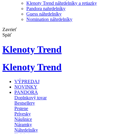
Klenoty Trend náhrdelníky a retiazky
Pandora nahrdelníky
Guess náhrdelníky
Nomination náhrdelníky
Zavrieť
Späť
Klenoty Trend
Klenoty Trend
VÝPREDAJ
NOVINKY
PANDORA
Doplnkový tovar
Bestsellery
Prstene
Prívesky
Náušnice
Náramky
Náhrdelníky