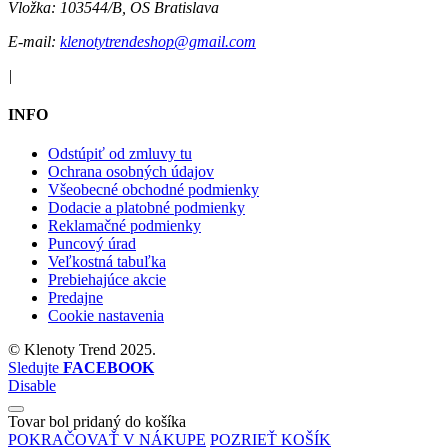
Vložka:
103544/B, OS Bratislava
E-mail:
klenotytrendeshop@gmail.com
|
INFO
Odstúpiť od zmluvy tu
Ochrana osobných údajov
Všeobecné obchodné podmienky
Dodacie a platobné podmienky
Reklamačné podmienky
Puncový úrad
Veľkostná tabuľka
Prebiehajúce akcie
Predajne
Cookie nastavenia
©
Klenoty Trend
2025.
Sledujte
FACEBOOK
Disable
Tovar bol pridaný do košíka
POKRAČOVAŤ V NÁKUPE
POZRIEŤ KOŠÍK