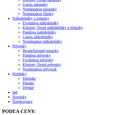
Guess náramky
Nomination náramky
Nomination články
Náhrdelníky a retiazky
Evolution náhrdelníky
Klenoty Trend náhrdelníky a retiazky
Pandora nahrdelníky
Guess náhrdelníky
Nomination náhrdelníky
Prívesky
Bezpečnostné retiazky
Pandora prívesky
Evolution prívesky
Klenoty Trend prívesky
Nomination prívesok
Hodinky
Dámske
Pánske
Detské
Iné
Novinky
Šperkovnice
PODĽA CENY: