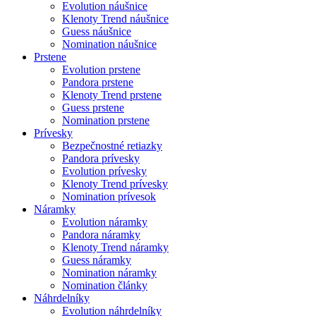
Evolution náušnice
Klenoty Trend náušnice
Guess náušnice
Nomination náušnice
Prstene
Evolution prstene
Pandora prstene
Klenoty Trend prstene
Guess prstene
Nomination prstene
Prívesky
Bezpečnostné retiazky
Pandora prívesky
Evolution prívesky
Klenoty Trend prívesky
Nomination prívesok
Náramky
Evolution náramky
Pandora náramky
Klenoty Trend náramky
Guess náramky
Nomination náramky
Nomination články
Náhrdelníky
Evolution náhrdelníky