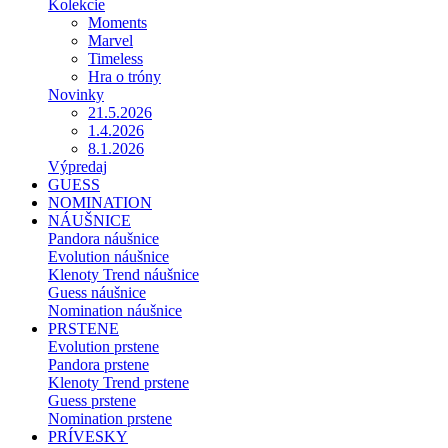
Kolekcie
Moments
Marvel
Timeless
Hra o tróny
Novinky
21.5.2026
1.4.2026
8.1.2026
Výpredaj
GUESS
NOMINATION
NÁUŠNICE
Pandora náušnice
Evolution náušnice
Klenoty Trend náušnice
Guess náušnice
Nomination náušnice
PRSTENE
Evolution prstene
Pandora prstene
Klenoty Trend prstene
Guess prstene
Nomination prstene
PRÍVESKY