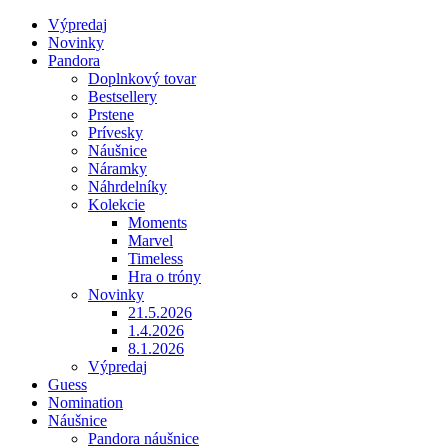
Výpredaj
Novinky
Pandora
Doplnkový tovar
Bestsellery
Prstene
Prívesky
Náušnice
Náramky
Náhrdelníky
Kolekcie
Moments
Marvel
Timeless
Hra o tróny
Novinky
21.5.2026
1.4.2026
8.1.2026
Výpredaj
Guess
Nomination
Náušnice
Pandora náušnice