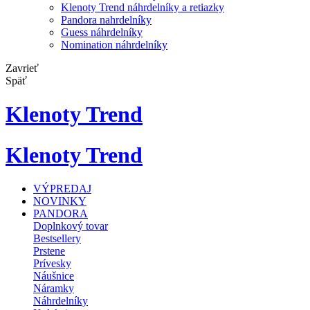
Klenoty Trend náhrdelníky a retiazky
Pandora nahrdelníky
Guess náhrdelníky
Nomination náhrdelníky
Zavrieť
Späť
Klenoty Trend
Klenoty Trend
VÝPREDAJ
NOVINKY
PANDORA
Doplnkový tovar
Bestsellery
Prstene
Prívesky
Náušnice
Náramky
Náhrdelníky