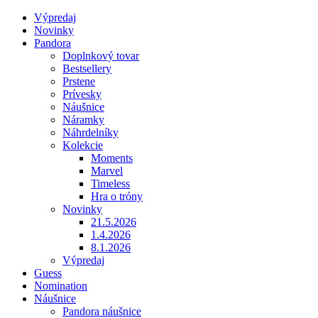
Výpredaj
Novinky
Pandora
Doplnkový tovar
Bestsellery
Prstene
Prívesky
Náušnice
Náramky
Náhrdelníky
Kolekcie
Moments
Marvel
Timeless
Hra o tróny
Novinky
21.5.2026
1.4.2026
8.1.2026
Výpredaj
Guess
Nomination
Náušnice
Pandora náušnice