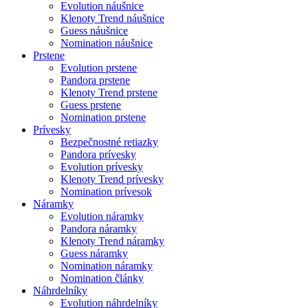
Evolution náušnice
Klenoty Trend náušnice
Guess náušnice
Nomination náušnice
Prstene
Evolution prstene
Pandora prstene
Klenoty Trend prstene
Guess prstene
Nomination prstene
Prívesky
Bezpečnostné retiazky
Pandora prívesky
Evolution prívesky
Klenoty Trend prívesky
Nomination prívesok
Náramky
Evolution náramky
Pandora náramky
Klenoty Trend náramky
Guess náramky
Nomination náramky
Nomination články
Náhrdelníky
Evolution náhrdelníky