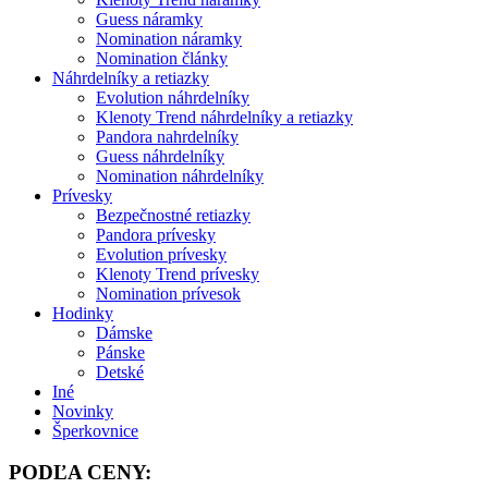
Guess náramky
Nomination náramky
Nomination články
Náhrdelníky a retiazky
Evolution náhrdelníky
Klenoty Trend náhrdelníky a retiazky
Pandora nahrdelníky
Guess náhrdelníky
Nomination náhrdelníky
Prívesky
Bezpečnostné retiazky
Pandora prívesky
Evolution prívesky
Klenoty Trend prívesky
Nomination prívesok
Hodinky
Dámske
Pánske
Detské
Iné
Novinky
Šperkovnice
PODĽA CENY: