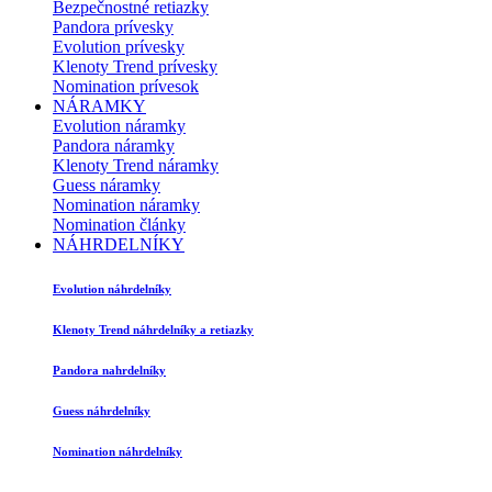
Bezpečnostné retiazky
Pandora prívesky
Evolution prívesky
Klenoty Trend prívesky
Nomination prívesok
NÁRAMKY
Evolution náramky
Pandora náramky
Klenoty Trend náramky
Guess náramky
Nomination náramky
Nomination články
NÁHRDELNÍKY
Evolution náhrdelníky
Klenoty Trend náhrdelníky a retiazky
Pandora nahrdelníky
Guess náhrdelníky
Nomination náhrdelníky