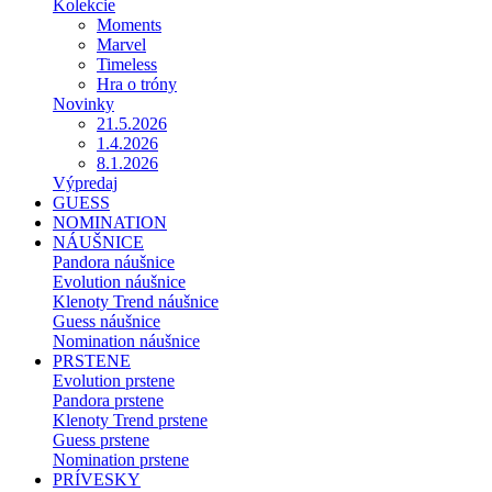
Kolekcie
Moments
Marvel
Timeless
Hra o tróny
Novinky
21.5.2026
1.4.2026
8.1.2026
Výpredaj
GUESS
NOMINATION
NÁUŠNICE
Pandora náušnice
Evolution náušnice
Klenoty Trend náušnice
Guess náušnice
Nomination náušnice
PRSTENE
Evolution prstene
Pandora prstene
Klenoty Trend prstene
Guess prstene
Nomination prstene
PRÍVESKY