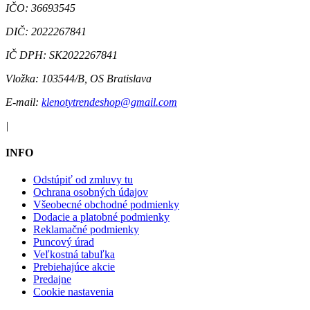
IČO:
36693545
DIČ:
2022267841
IČ DPH:
SK2022267841
Vložka:
103544/B, OS Bratislava
E-mail:
klenotytrendeshop@gmail.com
|
INFO
Odstúpiť od zmluvy tu
Ochrana osobných údajov
Všeobecné obchodné podmienky
Dodacie a platobné podmienky
Reklamačné podmienky
Puncový úrad
Veľkostná tabuľka
Prebiehajúce akcie
Predajne
Cookie nastavenia