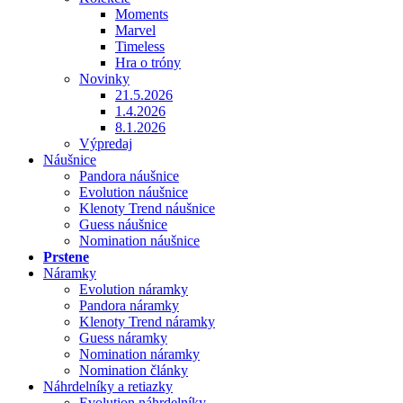
Moments
Marvel
Timeless
Hra o tróny
Novinky
21.5.2026
1.4.2026
8.1.2026
Výpredaj
Náušnice
Pandora náušnice
Evolution náušnice
Klenoty Trend náušnice
Guess náušnice
Nomination náušnice
Prstene
Náramky
Evolution náramky
Pandora náramky
Klenoty Trend náramky
Guess náramky
Nomination náramky
Nomination články
Náhrdelníky a retiazky
Evolution náhrdelníky