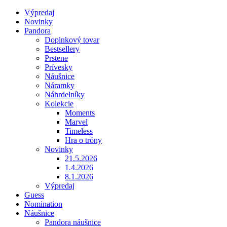
Výpredaj
Novinky
Pandora
Doplnkový tovar
Bestsellery
Prstene
Prívesky
Náušnice
Náramky
Náhrdelníky
Kolekcie
Moments
Marvel
Timeless
Hra o tróny
Novinky
21.5.2026
1.4.2026
8.1.2026
Výpredaj
Guess
Nomination
Náušnice
Pandora náušnice