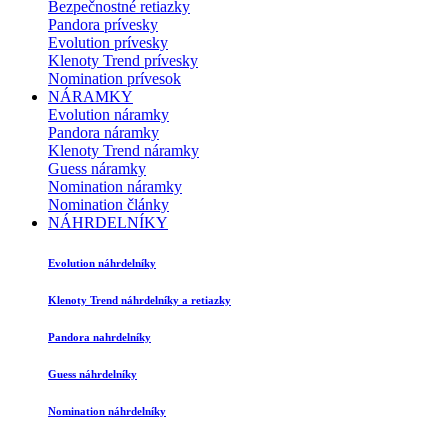
Bezpečnostné retiazky
Pandora prívesky
Evolution prívesky
Klenoty Trend prívesky
Nomination prívesok
NÁRAMKY
Evolution náramky
Pandora náramky
Klenoty Trend náramky
Guess náramky
Nomination náramky
Nomination články
NÁHRDELNÍKY
Evolution náhrdelníky
Klenoty Trend náhrdelníky a retiazky
Pandora nahrdelníky
Guess náhrdelníky
Nomination náhrdelníky