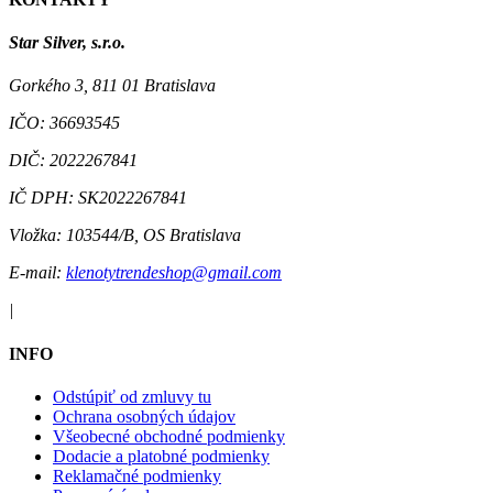
Star Silver, s.r.o.
Gorkého 3, 811 01 Bratislava
IČO:
36693545
DIČ:
2022267841
IČ DPH:
SK2022267841
Vložka:
103544/B, OS Bratislava
E-mail:
klenotytrendeshop@gmail.com
|
INFO
Odstúpiť od zmluvy tu
Ochrana osobných údajov
Všeobecné obchodné podmienky
Dodacie a platobné podmienky
Reklamačné podmienky