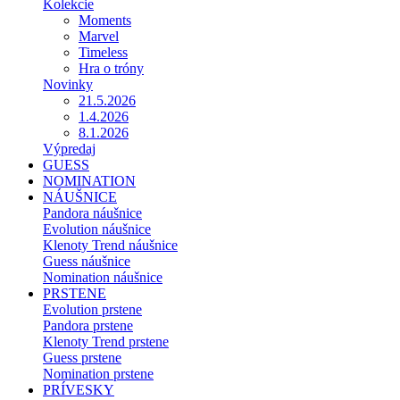
Kolekcie
Moments
Marvel
Timeless
Hra o tróny
Novinky
21.5.2026
1.4.2026
8.1.2026
Výpredaj
GUESS
NOMINATION
NÁUŠNICE
Pandora náušnice
Evolution náušnice
Klenoty Trend náušnice
Guess náušnice
Nomination náušnice
PRSTENE
Evolution prstene
Pandora prstene
Klenoty Trend prstene
Guess prstene
Nomination prstene
PRÍVESKY