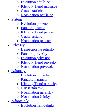
Evolution náušnice
Klenoty Trend náušnice
Guess náušnice
Nomination náušnice
Prstene
Evolution prstene
Pandora prstene
Klenoty Trend prstene
Guess prstene
Nomination prstene
Prívesky
Bezpečnostné retiazky
Pandora prívesky
Evolution prívesky
Klenoty Trend prívesky
Nomination prívesok
Náramky
Evolution náramky
Pandora náramky
Klenoty Trend náramky
Guess náramky
Nomination náramky
Nomination články
Náhrdelníky
Evolution náhrdelníky