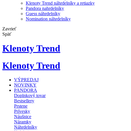
Klenoty Trend náhrdelníky a retiazky
Pandora nahrdelníky
Guess náhrdelníky
Nomination náhrdelníky
Zavrieť
Späť
Klenoty Trend
Klenoty Trend
VÝPREDAJ
NOVINKY
PANDORA
Doplnkový tovar
Bestsellery
Prstene
Prívesky
Náušnice
Náramky
Náhrdelníky