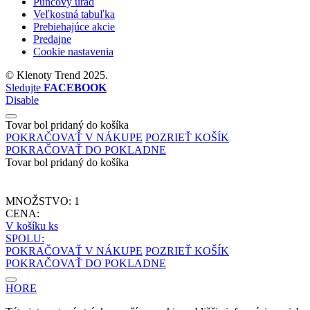
Puncový úrad
Veľkostná tabuľka
Prebiehajúce akcie
Predajne
Cookie nastavenia
©
Klenoty Trend
2025.
Sledujte
FACEBOOK
Disable
Tovar bol pridaný do košíka
POKRAČOVAŤ V NÁKUPE
POZRIEŤ KOŠÍK
POKRAČOVAŤ DO POKLADNE
Tovar bol pridaný do košíka
MNOŽSTVO:
1
CENA:
V košíku
ks
SPOLU:
POKRAČOVAŤ V NÁKUPE
POZRIEŤ KOŠÍK
POKRAČOVAŤ DO POKLADNE
HORE