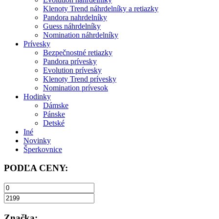
Klenoty Trend náhrdelníky a retiazky
Pandora nahrdelníky
Guess náhrdelníky
Nomination náhrdelníky
Prívesky
Bezpečnostné retiazky
Pandora prívesky
Evolution prívesky
Klenoty Trend prívesky
Nomination prívesok
Hodinky
Dámske
Pánske
Detské
Iné
Novinky
Šperkovnice
PODĽA CENY:
Značka: