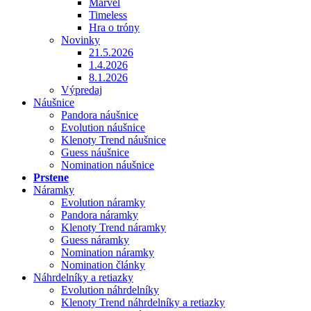
Marvel
Timeless
Hra o tróny
Novinky
21.5.2026
1.4.2026
8.1.2026
Výpredaj
Náušnice
Pandora náušnice
Evolution náušnice
Klenoty Trend náušnice
Guess náušnice
Nomination náušnice
Prstene
Náramky
Evolution náramky
Pandora náramky
Klenoty Trend náramky
Guess náramky
Nomination náramky
Nomination články
Náhrdelníky a retiazky
Evolution náhrdelníky
Klenoty Trend náhrdelníky a retiazky