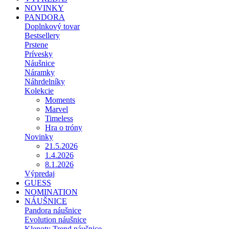
NOVINKY
PANDORA
Doplnkový tovar
Bestsellery
Prstene
Prívesky
Náušnice
Náramky
Náhrdelníky
Kolekcie
Moments
Marvel
Timeless
Hra o tróny
Novinky
21.5.2026
1.4.2026
8.1.2026
Výpredaj
GUESS
NOMINATION
NÁUŠNICE
Pandora náušnice
Evolution náušnice
Klenoty Trend náušnice