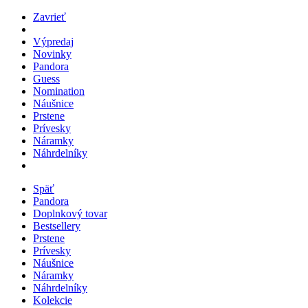
Zavrieť
Výpredaj
Novinky
Pandora
Guess
Nomination
Náušnice
Prstene
Prívesky
Náramky
Náhrdelníky
Späť
Pandora
Doplnkový tovar
Bestsellery
Prstene
Prívesky
Náušnice
Náramky
Náhrdelníky
Kolekcie