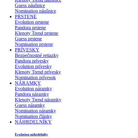
Guess náušnice
Nomination náušnice
PRSTENE
Evolution prstene
Pandora prstene
Klenoty Trend prstene
Guess prstene
Nomination prstene
PRÍVESKY
Bezpečnostné retiazky
Pandora prívesky
Evolution prívesky
Klenoty Trend prívesky
Nomination prívesok
NÁRAMKY
Evolution náramky
Pandora náramky
Klenoty Trend náramky
Guess náramky
Nomination náramky
Nomination články
NÁHRDELNÍKY
Evolution náhrdelníky