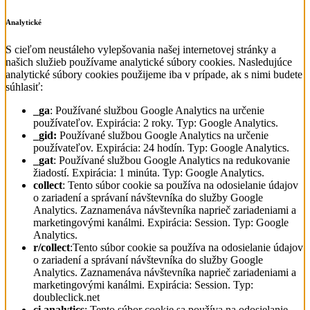
Analytické
S cieľom neustáleho vylepšovania našej internetovej stránky a
našich služieb používame analytické súbory cookies. Nasledujúce
analytické súbory cookies použijeme iba v prípade, ak s nimi budete
súhlasiť:
_ga
: Používané službou Google Analytics na určenie
používateľov. Expirácia: 2 roky. Typ: Google Analytics.
_gid:
Používané službou Google Analytics na určenie
používateľov. Expirácia: 24 hodín. Typ: Google Analytics.
_gat
: Používané službou Google Analytics na redukovanie
žiadostí. Expirácia: 1 minúta. Typ: Google Analytics.
collect
: Tento súbor cookie sa používa na odosielanie údajov
o zariadení a správaní návštevníka do služby Google
Analytics. Zaznamenáva návštevníka naprieč zariadeniami a
marketingovými kanálmi. Expirácia: Session. Typ: Google
Analytics.
r/collect
:Tento súbor cookie sa používa na odosielanie údajov
o zariadení a správaní návštevníka do služby Google
Analytics. Zaznamenáva návštevníka naprieč zariadeniami a
marketingovými kanálmi. Expirácia: Session. Typ:
doubleclick.net
ci.analytics
: Tento súbor cookie sa používa na odosielanie