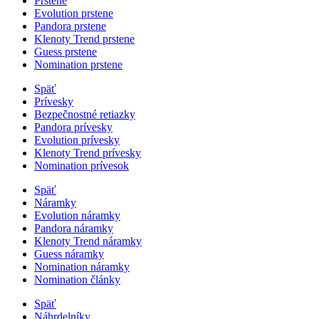
Prstene
Evolution prstene
Pandora prstene
Klenoty Trend prstene
Guess prstene
Nomination prstene
Späť
Prívesky
Bezpečnostné retiazky
Pandora prívesky
Evolution prívesky
Klenoty Trend prívesky
Nomination prívesok
Späť
Náramky
Evolution náramky
Pandora náramky
Klenoty Trend náramky
Guess náramky
Nomination náramky
Nomination články
Späť
Náhrdelníky