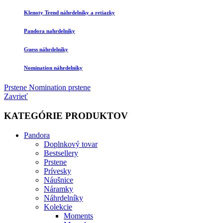
Klenoty Trend náhrdelníky a retiazky
Pandora nahrdelníky
Guess náhrdelníky
Nomination náhrdelníky
Prstene
Nomination prstene
Zavrieť
KATEGÓRIE PRODUKTOV
Pandora
Doplnkový tovar
Bestsellery
Prstene
Prívesky
Náušnice
Náramky
Náhrdelníky
Kolekcie
Moments