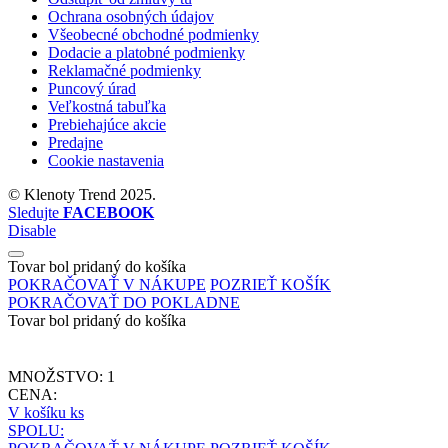
Ochrana osobných údajov
Všeobecné obchodné podmienky
Dodacie a platobné podmienky
Reklamačné podmienky
Puncový úrad
Veľkostná tabuľka
Prebiehajúce akcie
Predajne
Cookie nastavenia
©
Klenoty Trend
2025.
Sledujte
FACEBOOK
Disable
Tovar bol pridaný do košíka
POKRAČOVAŤ V NÁKUPE
POZRIEŤ KOŠÍK
POKRAČOVAŤ DO POKLADNE
Tovar bol pridaný do košíka
MNOŽSTVO:
1
CENA:
V košíku
ks
SPOLU: