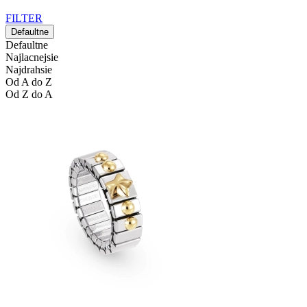
FILTER
Defaultne
Defaultne
Najlacnejsie
Najdrahsie
Od A do Z
Od Z do A