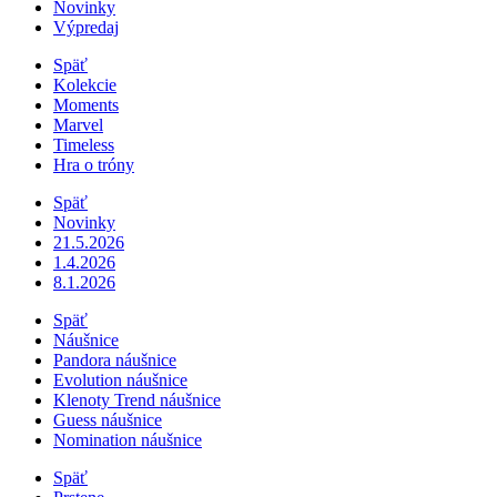
Novinky
Výpredaj
Späť
Kolekcie
Moments
Marvel
Timeless
Hra o tróny
Späť
Novinky
21.5.2026
1.4.2026
8.1.2026
Späť
Náušnice
Pandora náušnice
Evolution náušnice
Klenoty Trend náušnice
Guess náušnice
Nomination náušnice
Späť