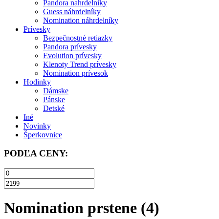
Pandora nahrdelníky
Guess náhrdelníky
Nomination náhrdelníky
Prívesky
Bezpečnostné retiazky
Pandora prívesky
Evolution prívesky
Klenoty Trend prívesky
Nomination prívesok
Hodinky
Dámske
Pánske
Detské
Iné
Novinky
Šperkovnice
PODĽA CENY:
Nomination prstene
(4)