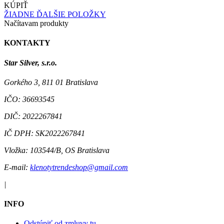
KÚPIŤ
ŽIADNE ĎALŠIE POLOŽKY
Načítavam produkty
KONTAKTY
Star Silver, s.r.o.
Gorkého 3, 811 01 Bratislava
IČO:
36693545
DIČ:
2022267841
IČ DPH:
SK2022267841
Vložka:
103544/B, OS Bratislava
E-mail:
klenotytrendeshop@gmail.com
|
INFO
Odstúpiť od zmluvy tu