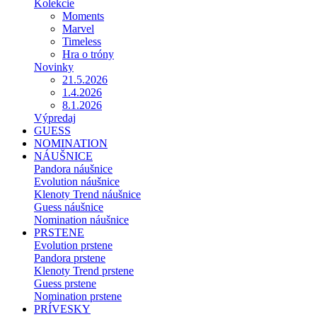
Kolekcie
Moments
Marvel
Timeless
Hra o tróny
Novinky
21.5.2026
1.4.2026
8.1.2026
Výpredaj
GUESS
NOMINATION
NÁUŠNICE
Pandora náušnice
Evolution náušnice
Klenoty Trend náušnice
Guess náušnice
Nomination náušnice
PRSTENE
Evolution prstene
Pandora prstene
Klenoty Trend prstene
Guess prstene
Nomination prstene
PRÍVESKY