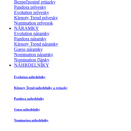
Bezpečnostné retiazky
Pandora prívesky
Evolution prívesky
Klenoty Trend prívesky
Nomination prívesok
NÁRAMKY
Evolution náramky
Pandora náramky
Klenoty Trend náramky
Guess náramky
Nomination náramky
Nomination články
NÁHRDELNÍKY
Evolution náhrdelníky
Klenoty Trend náhrdelníky a retiazky
Pandora nahrdelníky
Guess náhrdelníky
Nomination náhrdelníky