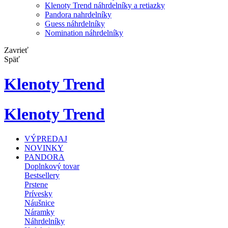
Klenoty Trend náhrdelníky a retiazky
Pandora nahrdelníky
Guess náhrdelníky
Nomination náhrdelníky
Zavrieť
Späť
Klenoty Trend
Klenoty Trend
VÝPREDAJ
NOVINKY
PANDORA
Doplnkový tovar
Bestsellery
Prstene
Prívesky
Náušnice
Náramky
Náhrdelníky