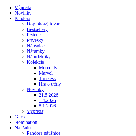
Výpredaj
Novinky
Pandora
Doplnkový tovar
Bestsellery
Prstene
Prívesky
Náušnice
Náramky
Náhrdelníky
Kolekcie
Moments
Marvel
Timeless
Hra o tróny
Novinky
21.5.2026
1.4.2026
8.1.2026
Výpredaj
Guess
Nomination
Náušnice
Pandora náušnice