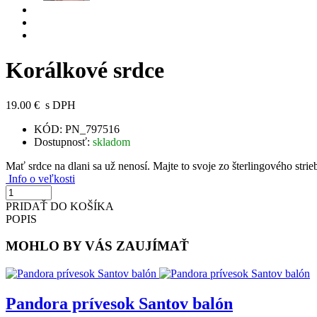
Korálkové srdce
19.00 €
s DPH
KÓD:
PN_797516
Dostupnosť:
skladom
Mať srdce na dlani sa už nenosí. Majte to svoje zo šterlingového stri
Info o veľkosti
PRIDAŤ DO KOŠÍKA
POPIS
MOHLO BY VÁS ZAUJÍMAŤ
Pandora prívesok Santov balón