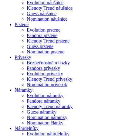
Evolution náušnice
Klenoty Trend náušnice
Guess náušnice
Nomination náušnice
Prstene
Evolution prstene
Pandora prstene
Klenoty Trend prstene
Guess prstene
Nomination prstene
Prívesky
Bezpečnostné retiazky
Pandora prívesky
Evolution prívesky
Klenoty Trend prívesky
Nomination prívesok
Náramky
Evolution náramky
Pandora náramky
Klenoty Trend náramky
Guess náramky
Nomination náramky
Nomination články
Náhrdelníky
Evolution náhrdelníky