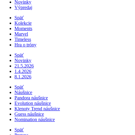
Novinky
Výpredaj
Späť
Kolekcie
Moments
Marvel
Timeless
Hra o tróny
Späť
Novinky
21.5.2026
1.4.2026
8.1.2026
Späť
Náušnice
Pandora náušnice
Evolution náušnice
Klenoty Trend náušnice
Guess náušnice
Nomination náušnice
Späť