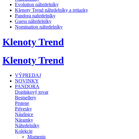
Evolution náhrdelníky
Klenoty Trend náhrdelníky a retiazky
Pandora nahrdelníky
Guess náhrdelníky
Nomination náhrdelníky
Klenoty Trend
Klenoty Trend
VÝPREDAJ
NOVINKY
PANDORA
Doplnkový tovar
Bestsellery
Prstene
Prívesky
Náušnice
Náramky
Náhrdelníky
Kolekcie
Moments