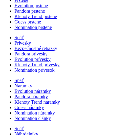
Prstene
Evolution prstene
Pandora prstene
Klenoty Trend prstene
Guess prstene
Nomination prstene
Späť
Prívesky
Bezpečnostné retiazky
Pandora prívesky
Evolution prívesky
Klenoty Trend prívesky
Nomination prívesok
Späť
Náramky
Evolution náramky
Pandora náramky
Klenoty Trend náramky
Guess náramky
Nomination náramky
Nomination články
Späť
Náhrdelníky