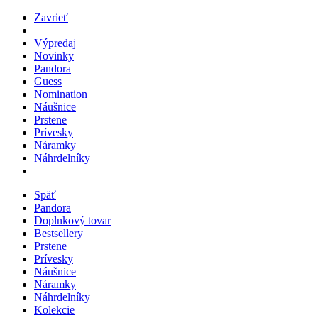
Zavrieť
Výpredaj
Novinky
Pandora
Guess
Nomination
Náušnice
Prstene
Prívesky
Náramky
Náhrdelníky
Späť
Pandora
Doplnkový tovar
Bestsellery
Prstene
Prívesky
Náušnice
Náramky
Náhrdelníky
Kolekcie