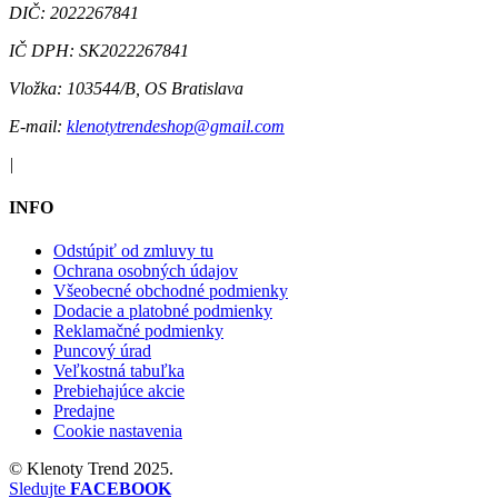
DIČ:
2022267841
IČ DPH:
SK2022267841
Vložka:
103544/B, OS Bratislava
E-mail:
klenotytrendeshop@gmail.com
|
INFO
Odstúpiť od zmluvy tu
Ochrana osobných údajov
Všeobecné obchodné podmienky
Dodacie a platobné podmienky
Reklamačné podmienky
Puncový úrad
Veľkostná tabuľka
Prebiehajúce akcie
Predajne
Cookie nastavenia
©
Klenoty Trend
2025.
Sledujte
FACEBOOK