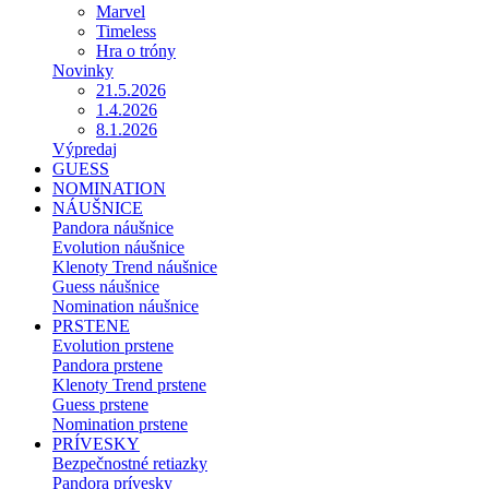
Marvel
Timeless
Hra o tróny
Novinky
21.5.2026
1.4.2026
8.1.2026
Výpredaj
GUESS
NOMINATION
NÁUŠNICE
Pandora náušnice
Evolution náušnice
Klenoty Trend náušnice
Guess náušnice
Nomination náušnice
PRSTENE
Evolution prstene
Pandora prstene
Klenoty Trend prstene
Guess prstene
Nomination prstene
PRÍVESKY
Bezpečnostné retiazky
Pandora prívesky