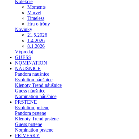
Kolekcie
Moments
Marvel
Timeless
Hra o tróny
Novinky
21.5.2026
1.4.2026
8.1.2026
Výpredaj
GUESS
NOMINATION
NÁUŠNICE
Pandora náušnice
Evolution náušnice
Klenoty Trend náušnice
Guess náušnice
Nomination náušnice
PRSTENE
Evolution prstene
Pandora prstene
Klenoty Trend prstene
Guess prstene
Nomination prstene
PRÍVESKY