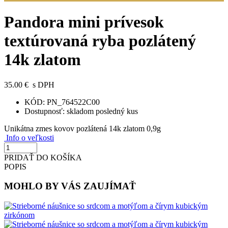
Pandora mini prívesok
textúrovaná ryba pozlátený
14k zlatom
35.00 €
s DPH
KÓD:
PN_764522C00
Dostupnosť:
skladom posledný kus
Unikátna zmes kovov pozlátená 14k zlatom 0,9g
Info o veľkosti
PRIDAŤ DO KOŠÍKA
POPIS
MOHLO BY VÁS ZAUJÍMAŤ