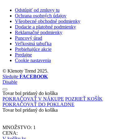
Odstúpiť od zmluvy tu
Ochrana osobných údajov
Všeobecné obchodné podmienky
Dodacie a platobné podmienky
Reklamačné podmienky
Puncový úrad
Veľkostná tabuľka
Prebiehajúce akcie
Predajne
Cookie nastavenia
©
Klenoty Trend
2025.
Sledujte
FACEBOOK
Disable
Tovar bol pridaný do košíka
POKRAČOVAŤ V NÁKUPE
POZRIEŤ KOŠÍK
POKRAČOVAŤ DO POKLADNE
Tovar bol pridaný do košíka
MNOŽSTVO:
1
CENA:
V košíku
ks