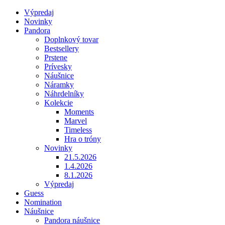
Výpredaj
Novinky
Pandora
Doplnkový tovar
Bestsellery
Prstene
Prívesky
Náušnice
Náramky
Náhrdelníky
Kolekcie
Moments
Marvel
Timeless
Hra o tróny
Novinky
21.5.2026
1.4.2026
8.1.2026
Výpredaj
Guess
Nomination
Náušnice
Pandora náušnice