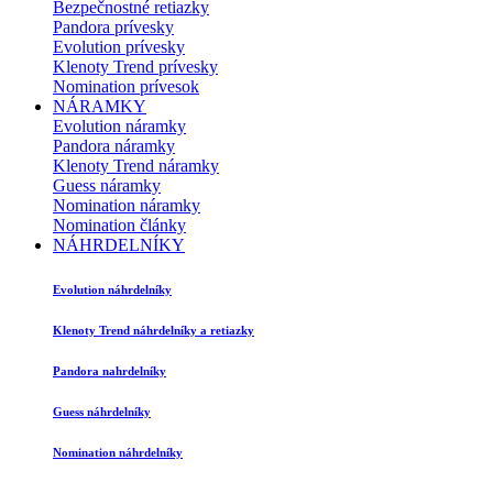
Bezpečnostné retiazky
Pandora prívesky
Evolution prívesky
Klenoty Trend prívesky
Nomination prívesok
NÁRAMKY
Evolution náramky
Pandora náramky
Klenoty Trend náramky
Guess náramky
Nomination náramky
Nomination články
NÁHRDELNÍKY
Evolution náhrdelníky
Klenoty Trend náhrdelníky a retiazky
Pandora nahrdelníky
Guess náhrdelníky
Nomination náhrdelníky