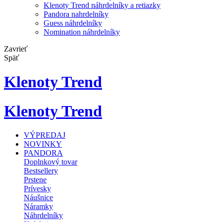
Klenoty Trend náhrdelníky a retiazky
Pandora nahrdelníky
Guess náhrdelníky
Nomination náhrdelníky
Zavrieť
Späť
Klenoty Trend
Klenoty Trend
VÝPREDAJ
NOVINKY
PANDORA
Doplnkový tovar
Bestsellery
Prstene
Prívesky
Náušnice
Náramky
Náhrdelníky