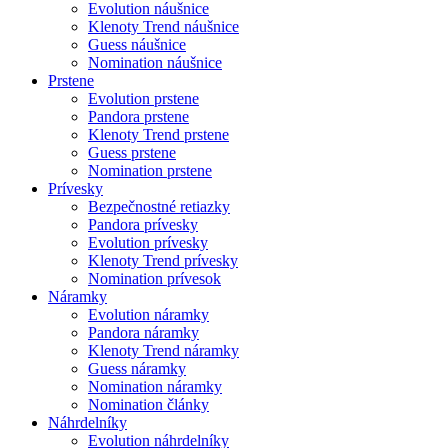
Evolution náušnice
Klenoty Trend náušnice
Guess náušnice
Nomination náušnice
Prstene
Evolution prstene
Pandora prstene
Klenoty Trend prstene
Guess prstene
Nomination prstene
Prívesky
Bezpečnostné retiazky
Pandora prívesky
Evolution prívesky
Klenoty Trend prívesky
Nomination prívesok
Náramky
Evolution náramky
Pandora náramky
Klenoty Trend náramky
Guess náramky
Nomination náramky
Nomination články
Náhrdelníky
Evolution náhrdelníky