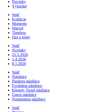
Novinky
Výpredaj
Späť
Kolekcie
Moments
Marvel
Timeless
Hra o tróny
Späť
Novinky
21.5.2026
1.4.2026
8.1.2026
Späť
Náušnice
Pandora náušnice
Evolution náušnice
Klenoty Trend náušnice
Guess náušnice
Nomination náušnice
Späť