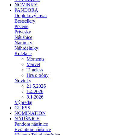
NOVINKY
PANDORA
Doplnkový tovar
Bestsellery
Prstene
Prívesky
Náušnice
Náramky
Náhrdelníky
Kolekcie
Moments
Marvel
Timeless
Hra o tróny
Novinky
21.5.2026
1.4.2026
8.1.2026
Výpredaj
GUESS
NOMINATION
NÁUŠNICE
Pandora náušnice
Evolution náušnice
Klenoty Trend náušnice