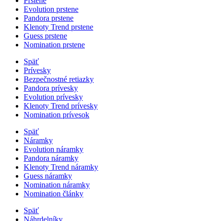
Prstene
Evolution prstene
Pandora prstene
Klenoty Trend prstene
Guess prstene
Nomination prstene
Späť
Prívesky
Bezpečnostné retiazky
Pandora prívesky
Evolution prívesky
Klenoty Trend prívesky
Nomination prívesok
Späť
Náramky
Evolution náramky
Pandora náramky
Klenoty Trend náramky
Guess náramky
Nomination náramky
Nomination články
Späť
Náhrdelníky