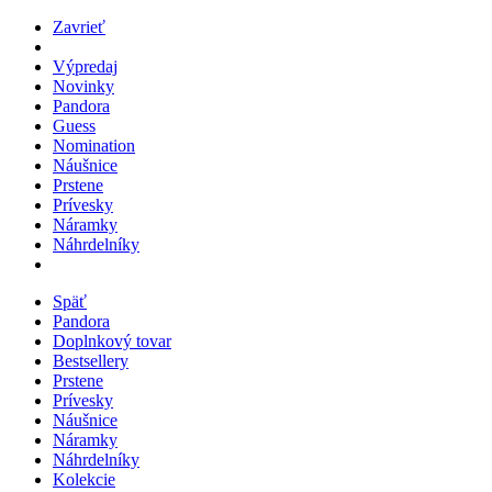
Zavrieť
Výpredaj
Novinky
Pandora
Guess
Nomination
Náušnice
Prstene
Prívesky
Náramky
Náhrdelníky
Späť
Pandora
Doplnkový tovar
Bestsellery
Prstene
Prívesky
Náušnice
Náramky
Náhrdelníky
Kolekcie