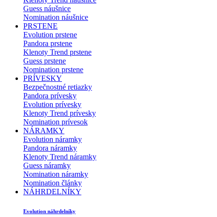
Guess náušnice
Nomination náušnice
PRSTENE
Evolution prstene
Pandora prstene
Klenoty Trend prstene
Guess prstene
Nomination prstene
PRÍVESKY
Bezpečnostné retiazky
Pandora prívesky
Evolution prívesky
Klenoty Trend prívesky
Nomination prívesok
NÁRAMKY
Evolution náramky
Pandora náramky
Klenoty Trend náramky
Guess náramky
Nomination náramky
Nomination články
NÁHRDELNÍKY
Evolution náhrdelníky