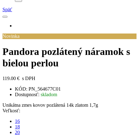
Späť
Novinka
Pandora pozlátený náramok s
bielou perlou
119.00 €
s DPH
KÓD:
PN_564677C01
Dostupnosť:
skladom
Unikátna zmes kovov pozlátená 14k zlatom 1,7g
Veľkosť:
16
18
20