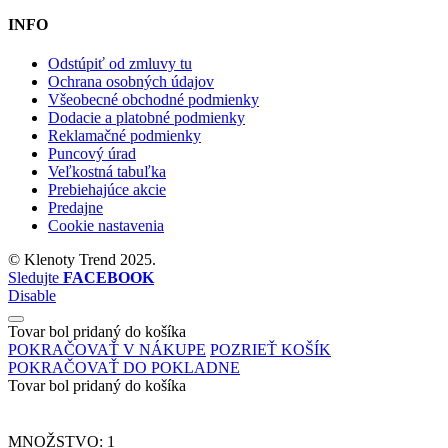
INFO
Odstúpiť od zmluvy tu
Ochrana osobných údajov
Všeobecné obchodné podmienky
Dodacie a platobné podmienky
Reklamačné podmienky
Puncový úrad
Veľkostná tabuľka
Prebiehajúce akcie
Predajne
Cookie nastavenia
©
Klenoty Trend
2025.
Sledujte
FACEBOOK
Disable
Tovar bol pridaný do košíka
POKRAČOVAŤ V NÁKUPE
POZRIEŤ KOŠÍK
POKRAČOVAŤ DO POKLADNE
Tovar bol pridaný do košíka
MNOŽSTVO:
1