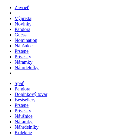
Zavrieť
Výpredaj
Novinky
Pandora
Guess
Nomination
Náušnice
Prstene
Prívesky
Náramky
Náhrdelníky
Späť
Pandora
Doplnkový tovar
Bestsellery
Prstene
Prívesky
Náušnice
Náramky
Náhrdelníky
Kolekcie