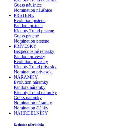
Guess náušnice
Nomination náušnice
PRSTENE
Evolution prstene
Pandora prstene
Klenoty Trend prstene
Guess prstene
Nomination prstene
PRÍVESKY
Bezpečnostné retiazky
Pandora prívesky
Evolution prívesky
Klenoty Trend prívesky
Nomination prívesok
NÁRAMKY
Evolution náramky
Pandora náramky
Klenoty Trend náramky
Guess náramky
Nomination náramky
Nomination články
NÁHRDELNÍKY
Evolution náhrdelníky