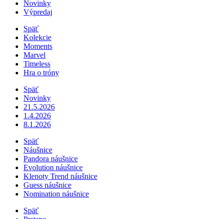
Novinky
Výpredaj
Späť
Kolekcie
Moments
Marvel
Timeless
Hra o tróny
Späť
Novinky
21.5.2026
1.4.2026
8.1.2026
Späť
Náušnice
Pandora náušnice
Evolution náušnice
Klenoty Trend náušnice
Guess náušnice
Nomination náušnice
Späť