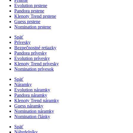
Prstene
Evolution prstene
Pandora prstene
Klenoty Trend prstene
Guess prstene
Nomination prstene
Späť
Prívesky
Bezpečnostné retiazky
Pandora prívesky
Evolution prívesky
Klenoty Trend prívesky
Nomination prívesok
Späť
Náramky
Evolution náramky
Pandora náramky
Klenoty Trend náramky
Guess náramky
Nomination náramky
Nomination články
Späť
Náhrdelníky