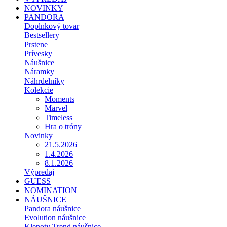
NOVINKY
PANDORA
Doplnkový tovar
Bestsellery
Prstene
Prívesky
Náušnice
Náramky
Náhrdelníky
Kolekcie
Moments
Marvel
Timeless
Hra o tróny
Novinky
21.5.2026
1.4.2026
8.1.2026
Výpredaj
GUESS
NOMINATION
NÁUŠNICE
Pandora náušnice
Evolution náušnice
Klenoty Trend náušnice