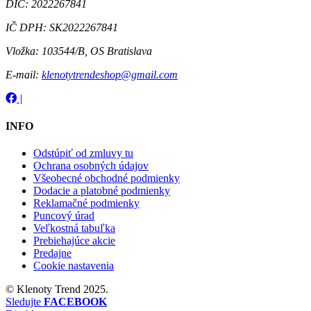
DIČ:
2022267841
IČ DPH:
SK2022267841
Vložka:
103544/B, OS Bratislava
E-mail:
klenotytrendeshop@gmail.com
|
INFO
Odstúpiť od zmluvy tu
Ochrana osobných údajov
Všeobecné obchodné podmienky
Dodacie a platobné podmienky
Reklamačné podmienky
Puncový úrad
Veľkostná tabuľka
Prebiehajúce akcie
Predajne
Cookie nastavenia
©
Klenoty Trend
2025.
Sledujte
FACEBOOK