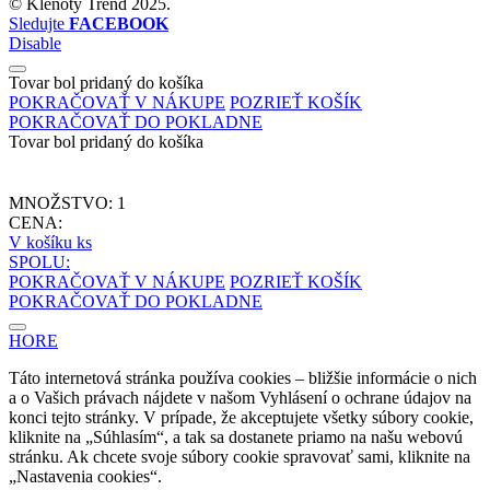
©
Klenoty Trend
2025.
Sledujte
FACEBOOK
Disable
Tovar bol pridaný do košíka
POKRAČOVAŤ V NÁKUPE
POZRIEŤ KOŠÍK
POKRAČOVAŤ DO POKLADNE
Tovar bol pridaný do košíka
MNOŽSTVO:
1
CENA:
V košíku
ks
SPOLU:
POKRAČOVAŤ V NÁKUPE
POZRIEŤ KOŠÍK
POKRAČOVAŤ DO POKLADNE
HORE
Táto internetová stránka používa cookies – bližšie informácie o nich
a o Vašich právach nájdete v našom Vyhlásení o ochrane údajov na
konci tejto stránky. V prípade, že akceptujete všetky súbory cookie,
kliknite na „Súhlasím“, a tak sa dostanete priamo na našu webovú
stránku. Ak chcete svoje súbory cookie spravovať sami, kliknite na
„Nastavenia cookies“.