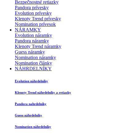
Bezpečnostné retiazky
Pandora prívesky
Evolution prívesky
Klenoty Trend prívesky
Nomination prívesok
NÁRAMKY
Evolution náramky
Pandora náramky
Klenoty Trend náramky
Guess náramky
Nomination náramky
Nomination články
NÁHRDELNÍKY
Evolution náhrdelníky
Klenoty Trend náhrdelníky a retiazky
Pandora nahrdelníky
Guess náhrdelníky
Nomination náhrdelníky