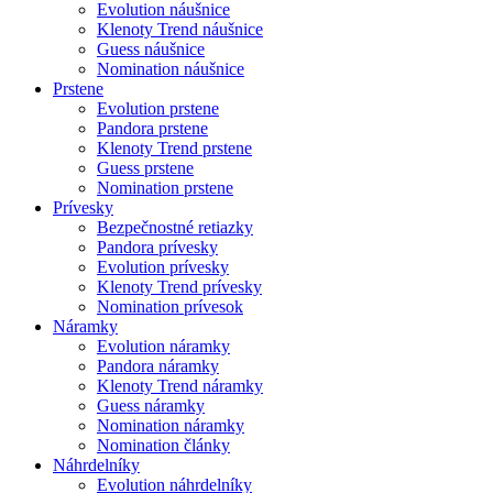
Evolution náušnice
Klenoty Trend náušnice
Guess náušnice
Nomination náušnice
Prstene
Evolution prstene
Pandora prstene
Klenoty Trend prstene
Guess prstene
Nomination prstene
Prívesky
Bezpečnostné retiazky
Pandora prívesky
Evolution prívesky
Klenoty Trend prívesky
Nomination prívesok
Náramky
Evolution náramky
Pandora náramky
Klenoty Trend náramky
Guess náramky
Nomination náramky
Nomination články
Náhrdelníky
Evolution náhrdelníky