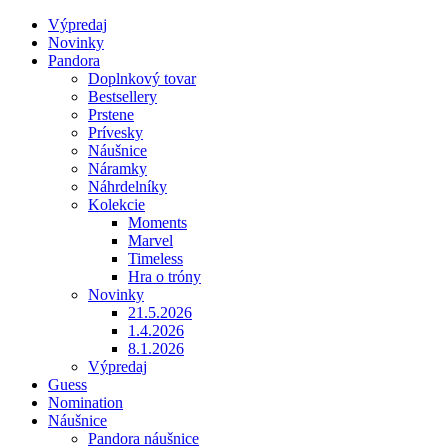
Výpredaj
Novinky
Pandora
Doplnkový tovar
Bestsellery
Prstene
Prívesky
Náušnice
Náramky
Náhrdelníky
Kolekcie
Moments
Marvel
Timeless
Hra o tróny
Novinky
21.5.2026
1.4.2026
8.1.2026
Výpredaj
Guess
Nomination
Náušnice
Pandora náušnice