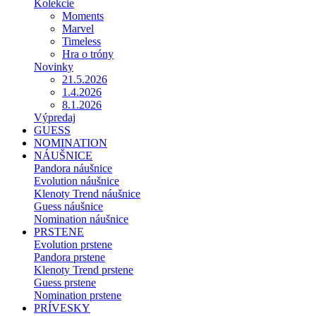
Kolekcie
Moments
Marvel
Timeless
Hra o tróny
Novinky
21.5.2026
1.4.2026
8.1.2026
Výpredaj
GUESS
NOMINATION
NÁUŠNICE
Pandora náušnice
Evolution náušnice
Klenoty Trend náušnice
Guess náušnice
Nomination náušnice
PRSTENE
Evolution prstene
Pandora prstene
Klenoty Trend prstene
Guess prstene
Nomination prstene
PRÍVESKY