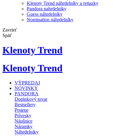
Klenoty Trend náhrdelníky a retiazky
Pandora nahrdelníky
Guess náhrdelníky
Nomination náhrdelníky
Zavrieť
Späť
Klenoty Trend
Klenoty Trend
VÝPREDAJ
NOVINKY
PANDORA
Doplnkový tovar
Bestsellery
Prstene
Prívesky
Náušnice
Náramky
Náhrdelníky