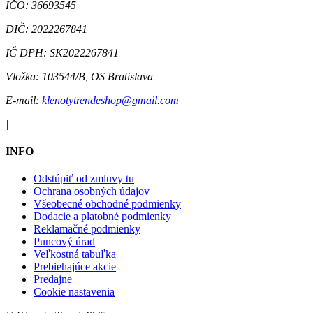
IČO:
36693545
DIČ:
2022267841
IČ DPH:
SK2022267841
Vložka:
103544/B, OS Bratislava
E-mail:
klenotytrendeshop@gmail.com
|
INFO
Odstúpiť od zmluvy tu
Ochrana osobných údajov
Všeobecné obchodné podmienky
Dodacie a platobné podmienky
Reklamačné podmienky
Puncový úrad
Veľkostná tabuľka
Prebiehajúce akcie
Predajne
Cookie nastavenia