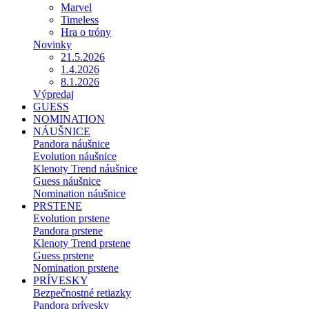
Marvel
Timeless
Hra o tróny
Novinky
21.5.2026
1.4.2026
8.1.2026
Výpredaj
GUESS
NOMINATION
NÁUŠNICE
Pandora náušnice
Evolution náušnice
Klenoty Trend náušnice
Guess náušnice
Nomination náušnice
PRSTENE
Evolution prstene
Pandora prstene
Klenoty Trend prstene
Guess prstene
Nomination prstene
PRÍVESKY
Bezpečnostné retiazky
Pandora prívesky