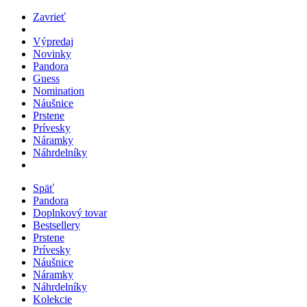
Zavrieť
Výpredaj
Novinky
Pandora
Guess
Nomination
Náušnice
Prstene
Prívesky
Náramky
Náhrdelníky
Späť
Pandora
Doplnkový tovar
Bestsellery
Prstene
Prívesky
Náušnice
Náramky
Náhrdelníky
Kolekcie