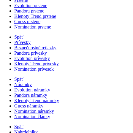
Prstene
Evolution prstene
Pandora prstene
Klenoty Trend prstene
Guess prstene
Nomination prstene
Späť
Prívesky
Bezpečnostné retiazky
Pandora prívesky
Evolution prívesky
Klenoty Trend prívesky
Nomination prívesok
Späť
Náramky
Evolution náramky
Pandora náramky
Klenoty Trend náramky
Guess náramky
Nomination náramky
Nomination články
Späť
Náhrdelníky