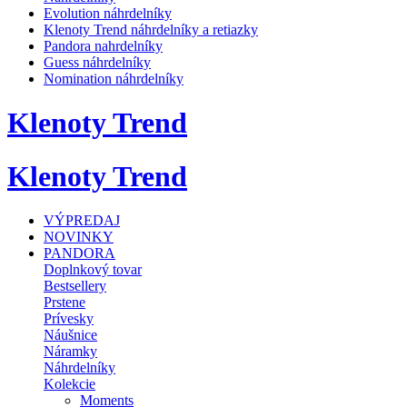
Evolution náhrdelníky
Klenoty Trend náhrdelníky a retiazky
Pandora nahrdelníky
Guess náhrdelníky
Nomination náhrdelníky
Klenoty Trend
Klenoty Trend
VÝPREDAJ
NOVINKY
PANDORA
Doplnkový tovar
Bestsellery
Prstene
Prívesky
Náušnice
Náramky
Náhrdelníky
Kolekcie
Moments