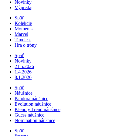
Novinky
Výpredaj
Späť
Kolekcie
Moments
Marvel
Timeless
Hra o tróny
Späť
Novinky
21.5.2026
1.4.2026
8.1.2026
Späť
Náušnice
Pandora náušnice
Evolution náušnice
Klenoty Trend náušnice
Guess náušnice
Nomination náušnice
Späť