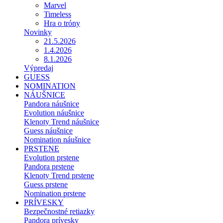
Marvel
Timeless
Hra o tróny
Novinky
21.5.2026
1.4.2026
8.1.2026
Výpredaj
GUESS
NOMINATION
NÁUŠNICE
Pandora náušnice
Evolution náušnice
Klenoty Trend náušnice
Guess náušnice
Nomination náušnice
PRSTENE
Evolution prstene
Pandora prstene
Klenoty Trend prstene
Guess prstene
Nomination prstene
PRÍVESKY
Bezpečnostné retiazky
Pandora prívesky