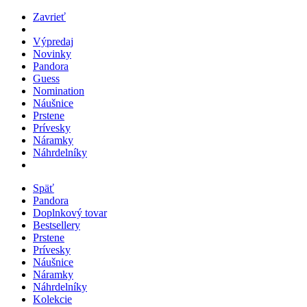
Zavrieť
Výpredaj
Novinky
Pandora
Guess
Nomination
Náušnice
Prstene
Prívesky
Náramky
Náhrdelníky
Späť
Pandora
Doplnkový tovar
Bestsellery
Prstene
Prívesky
Náušnice
Náramky
Náhrdelníky
Kolekcie