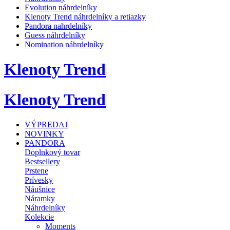
Evolution náhrdelníky
Klenoty Trend náhrdelníky a retiazky
Pandora nahrdelníky
Guess náhrdelníky
Nomination náhrdelníky
Klenoty Trend
Klenoty Trend
VÝPREDAJ
NOVINKY
PANDORA
Doplnkový tovar
Bestsellery
Prstene
Prívesky
Náušnice
Náramky
Náhrdelníky
Kolekcie
Moments