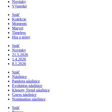
Novinky
Výpredaj
Späť
Kolekcie
Moments
Marvel
Timeless
Hra o tróny
Späť
Novinky
21.5.2026
1.4.2026
8.1.2026
Späť
Náušnice
Pandora náušnice
Evolution náušnice
Klenoty Trend náušnice
Guess náušnice
Nomination náušnice
Späť