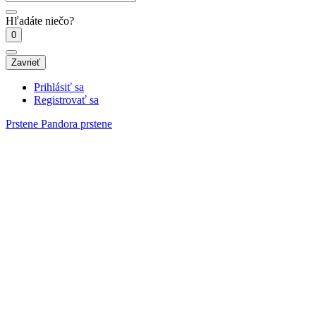
Hľadáte niečo?
0
Zavrieť
Prihlásiť sa
Registrovať sa
Prstene
Pandora prstene