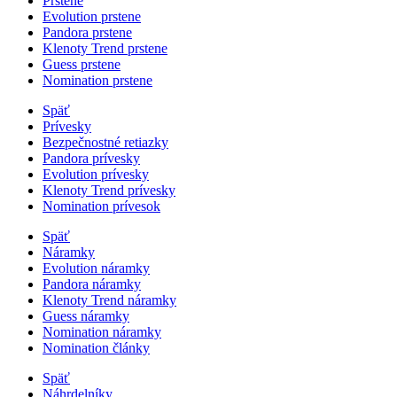
Prstene
Evolution prstene
Pandora prstene
Klenoty Trend prstene
Guess prstene
Nomination prstene
Späť
Prívesky
Bezpečnostné retiazky
Pandora prívesky
Evolution prívesky
Klenoty Trend prívesky
Nomination prívesok
Späť
Náramky
Evolution náramky
Pandora náramky
Klenoty Trend náramky
Guess náramky
Nomination náramky
Nomination články
Späť
Náhrdelníky