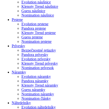
Evolution náušnice
Klenoty Trend náušnice
Guess náušnice
Nomination náušnice
Prstene
Evolution prstene
Pandora prstene
Klenoty Trend prstene
Guess prstene
Nomination prstene
Prívesky
Bezpečnostné retiazky
Pandora prívesky
Evolution prívesky
Klenoty Trend prívesky
Nomination prívesok
Náramky
Evolution náramky
Pandora náramky
Klenoty Trend náramky
Guess náramky
Nomination náramky
Nomination články
Náhrdelníky
Evolution náhrdelníky