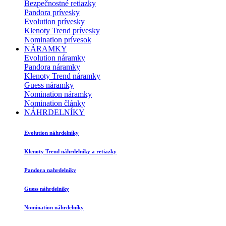
Bezpečnostné retiazky
Pandora prívesky
Evolution prívesky
Klenoty Trend prívesky
Nomination prívesok
NÁRAMKY
Evolution náramky
Pandora náramky
Klenoty Trend náramky
Guess náramky
Nomination náramky
Nomination články
NÁHRDELNÍKY
Evolution náhrdelníky
Klenoty Trend náhrdelníky a retiazky
Pandora nahrdelníky
Guess náhrdelníky
Nomination náhrdelníky