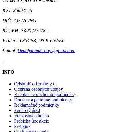
Gorkého 3, 811 01 Bratislava
IČO:
36693545
DIČ:
2022267841
IČ DPH:
SK2022267841
Vložka:
103544/B, OS Bratislava
E-mail:
klenotytrendeshop@gmail.com
|
INFO
Odstúpiť od zmluvy tu
Ochrana osobných údajov
Všeobecné obchodné podmienky
Dodacie a platobné podmienky
Reklamačné podmienky
Puncový úrad
Veľkostná tabuľka
Prebiehajúce akcie
Predajne
Cookie nastavenia