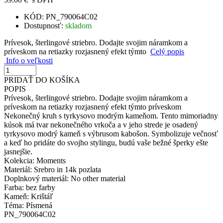
KÓD:
PN_790064C02
Dostupnosť:
skladom
Prívesok, šterlingové striebro. Dodajte svojim náramkom a
príveskom na retiazky rozjasnený efekt týmto
Celý popis
Info o veľkosti
PRIDAŤ DO KOŠÍKA
POPIS
Prívesok, šterlingové striebro. Dodajte svojim náramkom a
príveskom na retiazky rozjasnený efekt týmto príveskom
Nekonečný kruh s tyrkysovo modrým kameňom. Tento mimoriadny
kúsok má tvar nekonečného vrkoča a v jeho strede je osadený
tyrkysovo modrý kameň s výbrusom kabošon. Symbolizuje večnosť
a keď ho pridáte do svojho stylingu, budú vaše bežné šperky ešte
jasnejšie.
Kolekcia: Moments
Materiál: Srebro in 14k pozlata
Doplnkový materiál: No other material
Farba: bez farby
Kameň: Krištáľ
Téma: Písmená
PN_790064C02