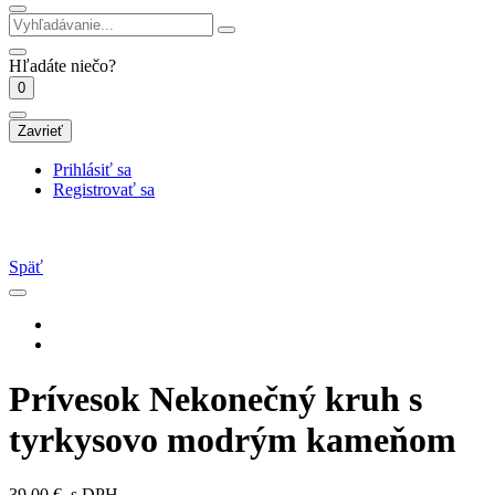
Hľadáte niečo?
0
Zavrieť
Prihlásiť sa
Registrovať sa
Späť
Prívesok Nekonečný kruh s
tyrkysovo modrým kameňom
39.00 €
s DPH