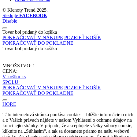
©
Klenoty Trend
2025.
Sledujte
FACEBOOK
Disable
Tovar bol pridaný do košíka
POKRAČOVAŤ V NÁKUPE
POZRIEŤ KOŠÍK
POKRAČOVAŤ DO POKLADNE
Tovar bol pridaný do košíka
MNOŽSTVO:
1
CENA:
V košíku
ks
SPOLU:
POKRAČOVAŤ V NÁKUPE
POZRIEŤ KOŠÍK
POKRAČOVAŤ DO POKLADNE
HORE
Táto internetová stránka používa cookies – bližšie informácie o nich
a o Vašich právach nájdete v našom Vyhlásení o ochrane údajov na
konci tejto stránky. V prípade, že akceptujete všetky súbory cookie,
kliknite na „Súhlasím“, a tak sa dostanete priamo na našu webovú
stránku. Ak chcete svoje súbory cookie spravovať sami, kliknite na