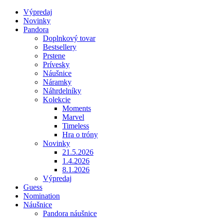
Výpredaj
Novinky
Pandora
Doplnkový tovar
Bestsellery
Prstene
Prívesky
Náušnice
Náramky
Náhrdelníky
Kolekcie
Moments
Marvel
Timeless
Hra o tróny
Novinky
21.5.2026
1.4.2026
8.1.2026
Výpredaj
Guess
Nomination
Náušnice
Pandora náušnice