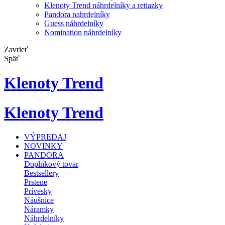
Klenoty Trend náhrdelníky a retiazky
Pandora nahrdelníky
Guess náhrdelníky
Nomination náhrdelníky
Zavrieť
Späť
Klenoty Trend
Klenoty Trend
VÝPREDAJ
NOVINKY
PANDORA
Doplnkový tovar
Bestsellery
Prstene
Prívesky
Náušnice
Náramky
Náhrdelníky