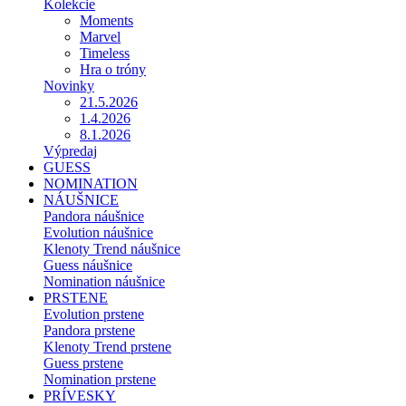
Kolekcie
Moments
Marvel
Timeless
Hra o tróny
Novinky
21.5.2026
1.4.2026
8.1.2026
Výpredaj
GUESS
NOMINATION
NÁUŠNICE
Pandora náušnice
Evolution náušnice
Klenoty Trend náušnice
Guess náušnice
Nomination náušnice
PRSTENE
Evolution prstene
Pandora prstene
Klenoty Trend prstene
Guess prstene
Nomination prstene
PRÍVESKY