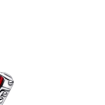
3
4
5
Späť
Previous