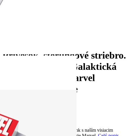
Next
Prívesok, šterlingové striebro.
Visiaci prívesok Galaktická
kazeta zo série Marvel
Strážcovia galaxie
34.00 €
s DPH
KÓD:
PN_792564C01
Dostupnosť:
skladom
Započúvajte sa do hudobného štýlu funk s naším visiacim
príveskom s galaktickou kazetou zo série Marvel
Celý popis