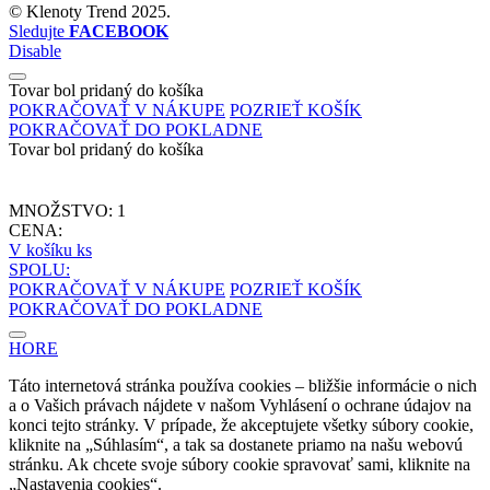
©
Klenoty Trend
2025.
Sledujte
FACEBOOK
Disable
Tovar bol pridaný do košíka
POKRAČOVAŤ V NÁKUPE
POZRIEŤ KOŠÍK
POKRAČOVAŤ DO POKLADNE
Tovar bol pridaný do košíka
MNOŽSTVO:
1
CENA:
V košíku
ks
SPOLU:
POKRAČOVAŤ V NÁKUPE
POZRIEŤ KOŠÍK
POKRAČOVAŤ DO POKLADNE
HORE
Táto internetová stránka používa cookies – bližšie informácie o nich
a o Vašich právach nájdete v našom Vyhlásení o ochrane údajov na
konci tejto stránky. V prípade, že akceptujete všetky súbory cookie,
kliknite na „Súhlasím“, a tak sa dostanete priamo na našu webovú
stránku. Ak chcete svoje súbory cookie spravovať sami, kliknite na
„Nastavenia cookies“.