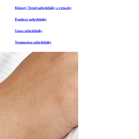
Klenoty Trend náhrdelníky a retiazky
Pandora nahrdelníky
Guess náhrdelníky
Nomination náhrdelníky