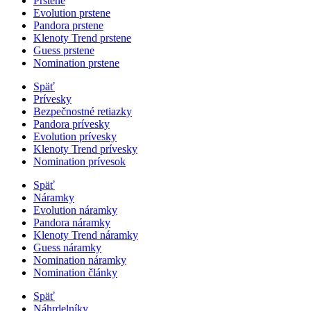
Prstene
Evolution prstene
Pandora prstene
Klenoty Trend prstene
Guess prstene
Nomination prstene
Späť
Prívesky
Bezpečnostné retiazky
Pandora prívesky
Evolution prívesky
Klenoty Trend prívesky
Nomination prívesok
Späť
Náramky
Evolution náramky
Pandora náramky
Klenoty Trend náramky
Guess náramky
Nomination náramky
Nomination články
Späť
Náhrdelníky