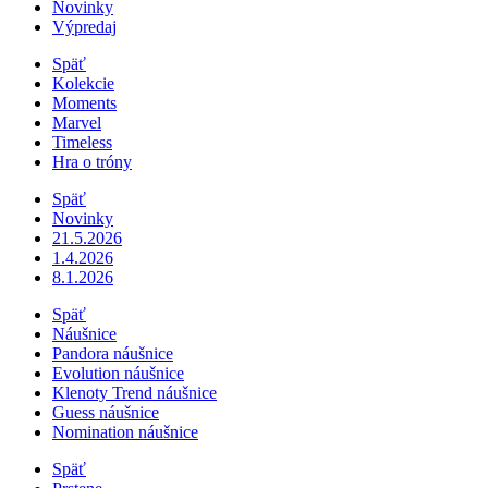
Novinky
Výpredaj
Späť
Kolekcie
Moments
Marvel
Timeless
Hra o tróny
Späť
Novinky
21.5.2026
1.4.2026
8.1.2026
Späť
Náušnice
Pandora náušnice
Evolution náušnice
Klenoty Trend náušnice
Guess náušnice
Nomination náušnice
Späť