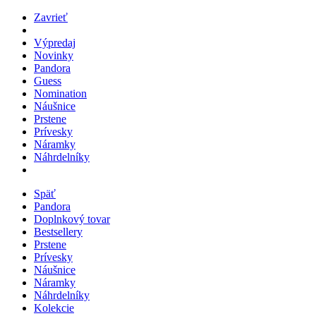
Zavrieť
Výpredaj
Novinky
Pandora
Guess
Nomination
Náušnice
Prstene
Prívesky
Náramky
Náhrdelníky
Späť
Pandora
Doplnkový tovar
Bestsellery
Prstene
Prívesky
Náušnice
Náramky
Náhrdelníky
Kolekcie