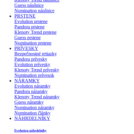
Guess náušnice
Nomination náušnice
PRSTENE
Evolution prstene
Pandora prstene
Klenoty Trend prstene
Guess prstene
Nomination prstene
PRÍVESKY
Bezpečnostné retiazky
Pandora prívesky
Evolution prívesky
Klenoty Trend prívesky
Nomination prívesok
NÁRAMKY
Evolution náramky
Pandora náramky
Klenoty Trend náramky
Guess náramky
Nomination náramky
Nomination články
NÁHRDELNÍKY
Evolution náhrdelníky