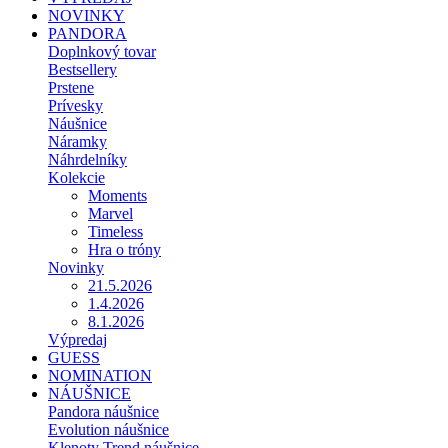
NOVINKY
PANDORA
Doplnkový tovar
Bestsellery
Prstene
Prívesky
Náušnice
Náramky
Náhrdelníky
Kolekcie
Moments
Marvel
Timeless
Hra o tróny
Novinky
21.5.2026
1.4.2026
8.1.2026
Výpredaj
GUESS
NOMINATION
NÁUŠNICE
Pandora náušnice
Evolution náušnice
Klenoty Trend náušnice