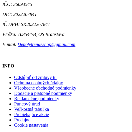
IČO:
36693545
DIČ:
2022267841
IČ DPH:
SK2022267841
Vložka:
103544/B, OS Bratislava
E-mail:
klenotytrendeshop@gmail.com
|
INFO
Odstúpiť od zmluvy tu
Ochrana osobných údajov
Všeobecné obchodné podmienky
Dodacie a platobné podmienky
Reklamačné podmienky
Puncový úrad
Veľkostná tabuľka
Prebiehajúce akcie
Predajne
Cookie nastavenia