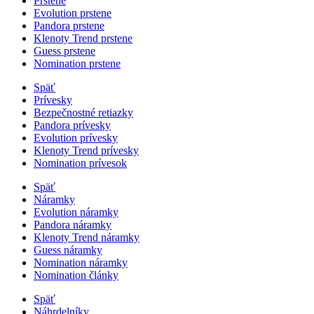
Prstene
Evolution prstene
Pandora prstene
Klenoty Trend prstene
Guess prstene
Nomination prstene
Späť
Prívesky
Bezpečnostné retiazky
Pandora prívesky
Evolution prívesky
Klenoty Trend prívesky
Nomination prívesok
Späť
Náramky
Evolution náramky
Pandora náramky
Klenoty Trend náramky
Guess náramky
Nomination náramky
Nomination články
Späť
Náhrdelníky