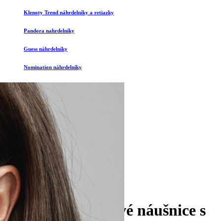
Klenoty Trend náhrdelníky a retiazky
Pandora nahrdelníky
Guess náhrdelníky
Nomination náhrdelníky
1
2
3
Späť
Trblietavé kruhové náušnice s