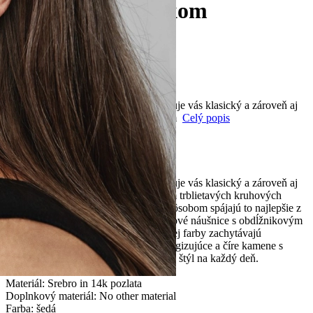
modrým obdĺžnikom
64.00 €
s DPH
KÓD:
PN_292381C01
Dostupnosť:
skladom
Náušnice, Šterlingové striebro, Priťahuje vás klasický a zároveň aj
moderný štýl? Ozdobte vaše uši párom
Celý popis
Info o veľkosti
PRIDAŤ DO KOŠÍKA
POPIS
Náušnice, Šterlingové striebro, Priťahuje vás klasický a zároveň aj
moderný štýl? Ozdobte vaše uši párom trblietavých kruhových
náušníc, ktoré hravým a odvážnym spôsobom spájajú to najlepšie z
obidvoch svetov. Naše trblietavé kruhové náušnice s obdĺžnikovým
umelým kryštálom princeznovej modrej farby zachytávajú
nadčasovú eleganciu - kombinujú energizujúce a číre kamene s
cieľom vytvoriť moderný no vznešený štýl na každý deň.
Kolekcia: Timeless
Materiál: Srebro in 14k pozlata
Doplnkový materiál: No other material
Farba: šedá