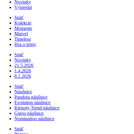
Novinky
Výpredaj
Späť
Kolekcie
Moments
Marvel
Timeless
Hra o tróny
Späť
Novinky
21.5.2026
1.4.2026
8.1.2026
Späť
Náušnice
Pandora náušnice
Evolution náušnice
Klenoty Trend náušnice
Guess náušnice
Nomination náušnice
Späť