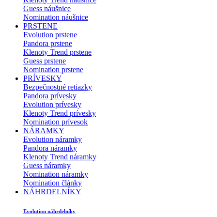
Guess náušnice
Nomination náušnice
PRSTENE
Evolution prstene
Pandora prstene
Klenoty Trend prstene
Guess prstene
Nomination prstene
PRÍVESKY
Bezpečnostné retiazky
Pandora prívesky
Evolution prívesky
Klenoty Trend prívesky
Nomination prívesok
NÁRAMKY
Evolution náramky
Pandora náramky
Klenoty Trend náramky
Guess náramky
Nomination náramky
Nomination články
NÁHRDELNÍKY
Evolution náhrdelníky