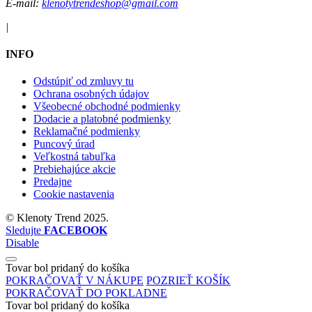
E-mail:
klenotytrendeshop@gmail.com
|
INFO
Odstúpiť od zmluvy tu
Ochrana osobných údajov
Všeobecné obchodné podmienky
Dodacie a platobné podmienky
Reklamačné podmienky
Puncový úrad
Veľkostná tabuľka
Prebiehajúce akcie
Predajne
Cookie nastavenia
©
Klenoty Trend
2025.
Sledujte
FACEBOOK
Disable
Tovar bol pridaný do košíka
POKRAČOVAŤ V NÁKUPE
POZRIEŤ KOŠÍK
POKRAČOVAŤ DO POKLADNE
Tovar bol pridaný do košíka