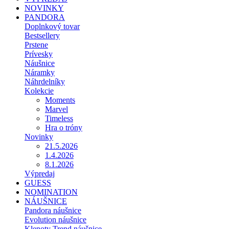
NOVINKY
PANDORA
Doplnkový tovar
Bestsellery
Prstene
Prívesky
Náušnice
Náramky
Náhrdelníky
Kolekcie
Moments
Marvel
Timeless
Hra o tróny
Novinky
21.5.2026
1.4.2026
8.1.2026
Výpredaj
GUESS
NOMINATION
NÁUŠNICE
Pandora náušnice
Evolution náušnice
Klenoty Trend náušnice