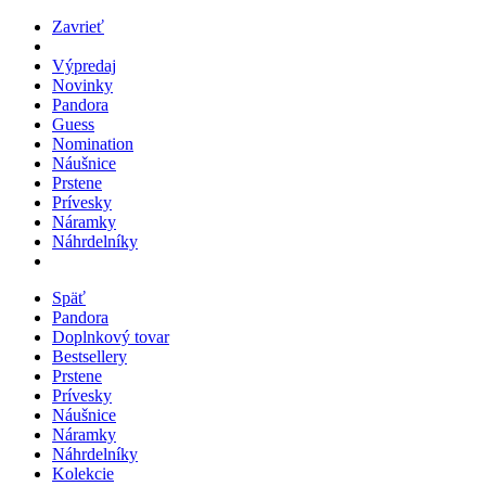
Zavrieť
Výpredaj
Novinky
Pandora
Guess
Nomination
Náušnice
Prstene
Prívesky
Náramky
Náhrdelníky
Späť
Pandora
Doplnkový tovar
Bestsellery
Prstene
Prívesky
Náušnice
Náramky
Náhrdelníky
Kolekcie